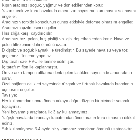
Kışın aracınızı soğuk, yağmur ve don etkilerinden korur.
eri
Yazın sıcak ve kuru havalarda aracınızın boyasının kurumasını solmasını
engeller.
Aracınızın torpido konsolunun güneş etkisiyle deforme olmasını engeller.
Aracınızın çizilmesini engeller.
Hırsızlığa karşı caydırıcıdır.
Aracınızı toz, polen, kuş pisliği vb. gibi dış etkenlerden korur. Hava ve
polen filtrelerinin dahi ömrünü uzatır.
Dikişsiz ve soğuk kaynak ile üretilmiştir. Bu sayede hava su veya toz
i
geçirmez. Terleme yapmaz.
Dış tarafı özel PVC ile lamine edilmiştir.
İç tarafı miflon ile kaplanmıştır.
Ön ve arka tampon altlarına denk gelen lastikleri sayesinde aracı sıkıca
sarar.
Özel bağlantı delikleri sayesinde rüzgarlı ve fırtınalı havalarda brandanın
uçmasını engeller.
Tavsiye:
Her kullanımdan sonra önden arkaya doğru düzgün bir biçimde sararak
toplayınız.
Yeni boyanmış araçlarda ilk 3 ay kullanmayınız.
Yağışlı havalarda brandayı kapatmadan önce aracın kuru olmasına dikkat
ediniz.
Sık kullanılıyorsa 3-4 ayda bir yıkamanız brandanın ömrünü uzatacaktır.