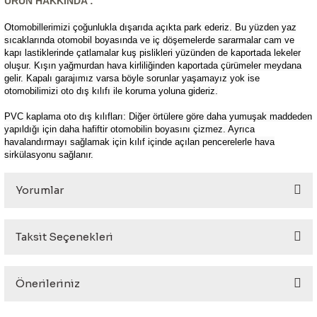
ÜRÜN HAKKINDA :
Otomobillerimizi çoğunlukla dışarıda açıkta park ederiz. Bu yüzden yaz
sıcaklarında otomobil boyasında ve iç döşemelerde sararmalar cam ve
kapı lastiklerinde çatlamalar kuş pislikleri yüzünden de kaportada lekeler
oluşur. Kışın yağmurdan hava kirliliğinden kaportada çürümeler meydana
gelir. Kapalı garajımız varsa böyle sorunlar yaşamayız yok ise
otomobilimizi oto dış kılıfı ile koruma yoluna gideriz.
PVC kaplama oto dış kılıfları: Diğer örtülere göre daha yumuşak maddeden
yapıldığı için daha hafiftir otomobilin boyasını çizmez. Ayrıca
havalandırmayı sağlamak için kılıf içinde açılan pencerelerle hava
sirkülasyonu sağlanır.
Yorumlar
Taksit Seçenekleri
Bu ürüne ilk yorumu siz yapın!
Önerileriniz
Yorum Yaz
Bu ürünün fiyat bilgisi, resim, ürün açıklamalarında ve diğer