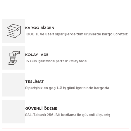
konularda yetersiz gördüğünüz noktaları öneri formunu
kullanarak tarafımıza iletebilirsiniz.
Görüş ve önerileriniz için teşekkür ederiz.
KARGO BİZDEN
Ürün resmi kalitesiz, bozuk veya görüntülenemiyor.
1000 TL ve üzeri siparişlerde tüm ürünlerde kargo ücretsiz
Ürün açıklamasında eksik bilgiler bulunuyor.
Ürün bilgilerinde hatalar bulunuyor.
Ürün fiyatı diğer sitelerden daha pahalı.
KOLAY IADE
15 Gün içerisinde şartsız kolay iade
Bu ürüne benzer farklı alternatifler olmalı.
TESLİMAT
Siparişiniz en geç 1-3 iş günü içerisinde kargoda
Gönder
GÜVENLİ ÖDEME
SSL-Tabanlı 256-Bit kodlama ile güvenli alışveriş