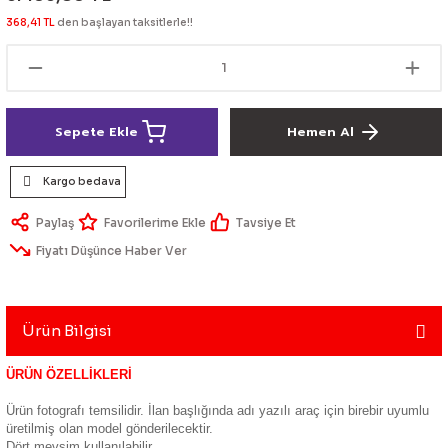
lik Ürünleri
Üniversal Paspas
Ön lip
Sis Lamba
Dönüştürücü
2021- FE1
GOLF 8
368,41 TL
den başlayan taksitlerle!!
Vites Topuzu - Körüğü
Spoyler üniversal
Kontak Setleri
 Uçları
Modül - Kumanda
Sepete Ekle
Hemen Al
Müşür
Kargo bedava
Role
Paylaş
Tavsiye Et
Fiyatı Düşünce Haber Ver
itleri
Soket
Ürün Bilgisi
ri
ÜRÜN ÖZELLİKLERİ
Ürün fotografı temsilidir. İlan başlığında adı yazılı araç için birebir uyumlu
aleti
üretilmiş olan model gönderilecektir.
Dört mevsim kullanılabilir.