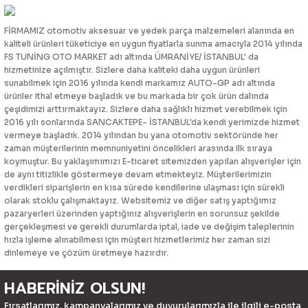
FİRMAMIZ otomotiv aksesuar ve yedek parça malzemeleri alanında en
kaliteli ürünleri tüketiciye en uygun fiyatlarla sunma amacıyla 2014 yılında
FS TUNİNG OTO MARKET adı altında ÜMRANİYE/ İSTANBUL' da
hizmetinize açılmıştır. Sizlere daha kaliteki daha uygun ürünleri
sunabilmek için 2016 yılında kendi markamız AUTO-GP adı altında
ürünler ithal etmeye başladık ve bu markada bir çok ürün dalında
çeşidimizi arttırmaktayız. Sizlere daha sağlıklı hizmet verebilmek için
2016 yılı sonlarında SANCAKTEPE- İSTANBUL'da kendi yerimizde hizmet
vermeye başladık. 2014 yılından bu yana otomotiv sektöründe her
zaman müşterilerinin memnuniyetini öncelikleri arasında ilk sıraya
koymuştur. Bu yaklaşımımızı E-ticaret sitemizden yapılan alışverişler için
de aynı titizlikle göstermeye devam etmekteyiz. Müşterilerimizin
verdikleri siparişlerin en kısa sürede kendilerine ulaşması için sürekli
olarak stoklu çalışmaktayız. Websitemiz ve diğer satış yaptığımız
pazaryerleri üzerinden yaptığınız alışverişlerin en sorunsuz şekilde
gerçekleşmesi ve gerekli durumlarda iptal, iade ve değişim taleplerinin
hızla işleme alınabilmesi için müşteri hizmetlerimiz her zaman sizi
dinlemeye ve çözüm üretmeye hazırdır.
HABERİNİZ OLSUN!
Fırsatlarımız, kampanyalarımız ve duyurularımızla ile ilgili e-posta