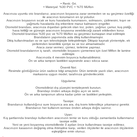
• Renk: Gri.
eri
• Materyal: %30 PVC + %70 Müflon
Aracınıza uyumlu oto brandanız, aracınızın boyasına zarar vermeden ve su geçirmez özelliği
ile aracınızı korumanın en iyi yoludur.
Aracınızın boyasının sıcak ve kuru havalarda kurumasını, solmasını, çizilmesini, kışın ve
yağmurlu havalarda dış etkenlere maruz kalmasını engeller.
Otomobil brandası, aracınıza dışardan gelecek olan toz, polen, yağmur, çamur, kuş pisliği,
hava kirliliği ve güneşin aracınızın boyasına verebileceği zararlı etkilerden korur.
Otomobil brandası %30 pvc ve %70 Müflon su geçirmez kumaştan imal edilmiştir.
Brandaların yapımında asla dikiş kullanılmamıştır.
Dikiş kullanılmadan ısı ve ışın teknolojisiyle birleştirilmiştir. Dikişsiz kaynak yöntemiyle, ek
yerlerinden kesinlikle içeriye su ve toz almamaktadır.
Araca zarar vermez, çizmez, terletme yapmaz.
i
Otomobil brandalarının iç tarafı, otomobilin boyasını çizmemesi için özel Miflon ile lamine
edilmiştir.
Aracınızda 4 mevsim boyunca kullanabilirsiniz.
Ön ve arka tampon lastikleri sayesinde aracı sıkıca sarar.
Önemli Not:
Resimde gördüğünüz ürün sadece bilgi amaçlıdır. Ürün isminde yazılı olan, aracınızın
markasına uygun model, tarafınıza gönderilecektir.
Uygulama:
Otomobilinizi dış yüzeyini temizleyerek kurutun.
Brandayı önden arkaya doğru açın ve serin.
Ön ve arka tamponun altına kadar çekin ve lastikleri yerleştirin.
Tavsiye:
Brandanızı kullandığınız sure boyunca ara ara, dış kısmı kirlendikçe yıkamanız gerekir.
Brandanızı her kullanım sonrası önden arkaya doğru sarınız.
Uyarı:
Kış şartlarında brandayı kullanırken aracınızın temiz ve kuru olduğu zamanlarda kullanmanız
tavsiye edilir.
Yeni ve yeni boyanmış otomobillerde 3 aydan önce kullanılması tavsiye edilmez.
Aracınızın kasasının değişmiş olma ihtimaline karşı, verilen ölçülerler ile aracınızın ölçülerinin
eşleştiğine emin olunuz.