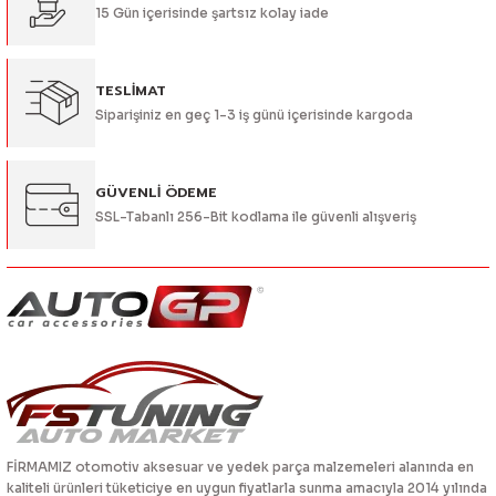
15 Gün içerisinde şartsız kolay iade
Bu ürüne benzer farklı alternatifler olmalı.
TESLİMAT
Siparişiniz en geç 1-3 iş günü içerisinde kargoda
Gönder
GÜVENLİ ÖDEME
SSL-Tabanlı 256-Bit kodlama ile güvenli alışveriş
FİRMAMIZ otomotiv aksesuar ve yedek parça malzemeleri alanında en
kaliteli ürünleri tüketiciye en uygun fiyatlarla sunma amacıyla 2014 yılında