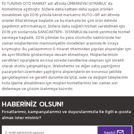
FS TUNİNG OTO MARKET adı altında ÜMRANİYE/ İSTANBUL' da
hizmetinize açılmıştır. Sizlere daha kaliteki daha uygun ürünleri
sunabilmek için 2016 yılında kendi markamız AUTO-GP adı altında
ürünler ithal etmeye başladık ve bu markada bir çok ürün dalında
çeşidimizi arttırmaktayız. Sizlere daha sağlıklı hizmet verebilmek için
2016 yılı sonlarında SANCAKTEPE- İSTANBUL'da kendi yerimizde hizmet
vermeye başladık. 2014 yılından bu yana otomotiv sektöründe her
zaman müşterilerinin memnuniyetini öncelikleri arasında ilk sıraya
koymuştur. Bu yaklaşımımızı E-ticaret sitemizden yapılan alışverişler için
de aynı titizlikle göstermeye devam etmekteyiz. Müşterilerimizin
verdikleri siparişlerin en kısa sürede kendilerine ulaşması için sürekli
olarak stoklu çalışmaktayız. Websitemiz ve diğer satış yaptığımız
pazaryerleri üzerinden yaptığınız alışverişlerin en sorunsuz şekilde
gerçekleşmesi ve gerekli durumlarda iptal, iade ve değişim taleplerinin
hızla işleme alınabilmesi için müşteri hizmetlerimiz her zaman sizi
dinlemeye ve çözüm üretmeye hazırdır.
HABERİNİZ OLSUN!
Fırsatlarımız, kampanyalarımız ve duyurularımızla ile ilgili e-posta
almak ister misiniz?
Kaydol