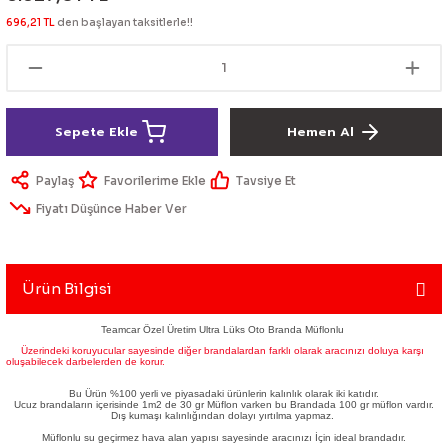
lik Ürünleri
Üniversal Paspas
Ön lip
Sis Lamba
Dönüştürücü
2021- FE1
GOLF 8
696,21 TL
den başlayan taksitlerle!!
Vites Topuzu - Körüğü
Spoyler üniversal
Kontak Setleri
 Uçları
Modül - Kumanda
Sepete Ekle
Hemen Al
Müşür
Paylaş
Tavsiye Et
Fiyatı Düşünce Haber Ver
Role
itleri
Soket
Ürün Bilgisi
Teamcar Özel Üretim Ultra Lüks Oto Branda Müflonlu
Üzerindeki koruyucular sayesinde diğer brandalardan farklı olarak aracınızı doluya karşı
oluşabilecek darbelerden de korur.
ri
Bu Ürün %100 yerli ve piyasadaki ürünlerin kalınlık olarak iki katıdır.
Ucuz brandaların içerisinde 1m2 de 30 gr Müflon varken bu Brandada 100 gr müflon vardır.
aleti
Dış kumaşı kalınlığından dolayı yırtılma yapmaz.
Müflonlu su geçirmez hava alan yapısı sayesinde aracınızı İçin ideal brandadır.