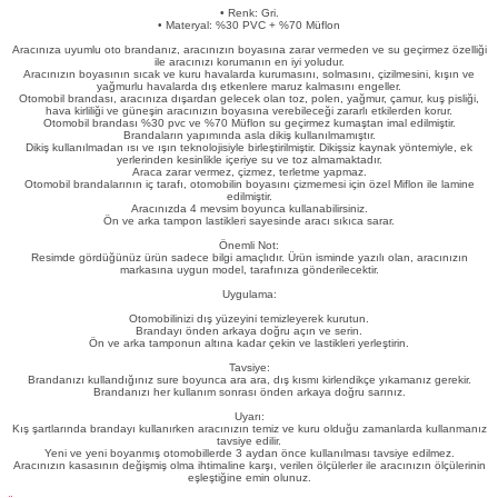
• Renk: Gri.
eri
• Materyal: %30 PVC + %70 Müflon
Aracınıza uyumlu oto brandanız, aracınızın boyasına zarar vermeden ve su geçirmez özelliği
ile aracınızı korumanın en iyi yoludur.
Aracınızın boyasının sıcak ve kuru havalarda kurumasını, solmasını, çizilmesini, kışın ve
yağmurlu havalarda dış etkenlere maruz kalmasını engeller.
Otomobil brandası, aracınıza dışardan gelecek olan toz, polen, yağmur, çamur, kuş pisliği,
hava kirliliği ve güneşin aracınızın boyasına verebileceği zararlı etkilerden korur.
Otomobil brandası %30 pvc ve %70 Müflon su geçirmez kumaştan imal edilmiştir.
Brandaların yapımında asla dikiş kullanılmamıştır.
Dikiş kullanılmadan ısı ve ışın teknolojisiyle birleştirilmiştir. Dikişsiz kaynak yöntemiyle, ek
yerlerinden kesinlikle içeriye su ve toz almamaktadır.
Araca zarar vermez, çizmez, terletme yapmaz.
i
Otomobil brandalarının iç tarafı, otomobilin boyasını çizmemesi için özel Miflon ile lamine
edilmiştir.
Aracınızda 4 mevsim boyunca kullanabilirsiniz.
Ön ve arka tampon lastikleri sayesinde aracı sıkıca sarar.
Önemli Not:
Resimde gördüğünüz ürün sadece bilgi amaçlıdır. Ürün isminde yazılı olan, aracınızın
markasına uygun model, tarafınıza gönderilecektir.
Uygulama:
Otomobilinizi dış yüzeyini temizleyerek kurutun.
Brandayı önden arkaya doğru açın ve serin.
Ön ve arka tamponun altına kadar çekin ve lastikleri yerleştirin.
Tavsiye:
Brandanızı kullandığınız sure boyunca ara ara, dış kısmı kirlendikçe yıkamanız gerekir.
Brandanızı her kullanım sonrası önden arkaya doğru sarınız.
Uyarı:
Kış şartlarında brandayı kullanırken aracınızın temiz ve kuru olduğu zamanlarda kullanmanız
tavsiye edilir.
Yeni ve yeni boyanmış otomobillerde 3 aydan önce kullanılması tavsiye edilmez.
Aracınızın kasasının değişmiş olma ihtimaline karşı, verilen ölçülerler ile aracınızın ölçülerinin
eşleştiğine emin olunuz.