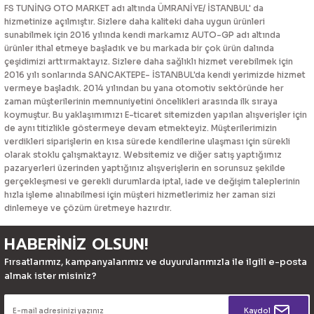
FS TUNİNG OTO MARKET adı altında ÜMRANİYE/ İSTANBUL' da
hizmetinize açılmıştır. Sizlere daha kaliteki daha uygun ürünleri
sunabilmek için 2016 yılında kendi markamız AUTO-GP adı altında
ürünler ithal etmeye başladık ve bu markada bir çok ürün dalında
çeşidimizi arttırmaktayız. Sizlere daha sağlıklı hizmet verebilmek için
2016 yılı sonlarında SANCAKTEPE- İSTANBUL'da kendi yerimizde hizmet
vermeye başladık. 2014 yılından bu yana otomotiv sektöründe her
zaman müşterilerinin memnuniyetini öncelikleri arasında ilk sıraya
koymuştur. Bu yaklaşımımızı E-ticaret sitemizden yapılan alışverişler için
de aynı titizlikle göstermeye devam etmekteyiz. Müşterilerimizin
verdikleri siparişlerin en kısa sürede kendilerine ulaşması için sürekli
olarak stoklu çalışmaktayız. Websitemiz ve diğer satış yaptığımız
pazaryerleri üzerinden yaptığınız alışverişlerin en sorunsuz şekilde
gerçekleşmesi ve gerekli durumlarda iptal, iade ve değişim taleplerinin
hızla işleme alınabilmesi için müşteri hizmetlerimiz her zaman sizi
dinlemeye ve çözüm üretmeye hazırdır.
HABERİNİZ OLSUN!
Fırsatlarımız, kampanyalarımız ve duyurularımızla ile ilgili e-posta
almak ister misiniz?
Kaydol