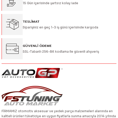
15 Gün içerisinde şartsız kolay iade
Bu ürüne benzer farklı alternatifler olmalı.
TESLİMAT
Siparişiniz en geç 1-3 iş günü içerisinde kargoda
Gönder
GÜVENLİ ÖDEME
SSL-Tabanlı 256-Bit kodlama ile güvenli alışveriş
FİRMAMIZ otomotiv aksesuar ve yedek parça malzemeleri alanında en
kaliteli ürünleri tüketiciye en uygun fiyatlarla sunma amacıyla 2014 yılında