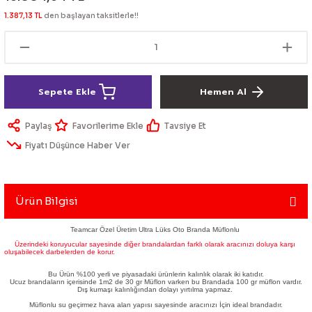
lik Ürünleri
Üniversal Paspas
Ön lip
Sis Lamba
Dönüştürücü
2021- FE1
GOLF 8
1.387,13 TL
den başlayan taksitlerle!!
Vites Topuzu - Körüğü
Spoyler üniversal
Kontak Setleri
 Uçları
Modül - Kumanda
Sepete Ekle
Hemen Al
Müşür
Paylaş
Tavsiye Et
Fiyatı Düşünce Haber Ver
Role
itleri
Soket
Ürün Bilgisi
Teamcar Özel Üretim Ultra Lüks Oto Branda Müflonlu
Üzerindeki koruyucular sayesinde diğer brandalardan farklı olarak aracınızı doluya karşı
oluşabilecek darbelerden de korur.
ri
Bu Ürün %100 yerli ve piyasadaki ürünlerin kalınlık olarak iki katıdır.
Ucuz brandaların içerisinde 1m2 de 30 gr Müflon varken bu Brandada 100 gr müflon vardır.
aleti
Dış kumaşı kalınlığından dolayı yırtılma yapmaz.
Müflonlu su geçirmez hava alan yapısı sayesinde aracınızı İçin ideal brandadır.