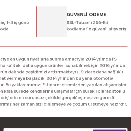
GÜVENLİ ÖDEME
geç 1-3 iş günü
SSL-Tabanlı 256-Bit
goda
kodlama ile güvenli alışveriş
ciye en uygun fiyatlarla sunma amacıyla 2014 yılında FS
 kaliteki daha uygun ürünleri sunabilmek için 2016 yılında
n dalında çeşidimizi arttırmaktayız. Sizlere daha sağlıklı
met vermeye başladık. 2014 yılından bu yana otomotiv
. Bu yaklaşımımızı E-ticaret sitemizden yapılan alışverişler
en kısa sürede kendilerine ulaşması için sürekli olarak stoklu
erişlerin en sorunsuz şekilde gerçekleşmesi ve gerekli
tlerimiz her zaman sizi dinlemeye ve çözüm üretmeye hazırdır.