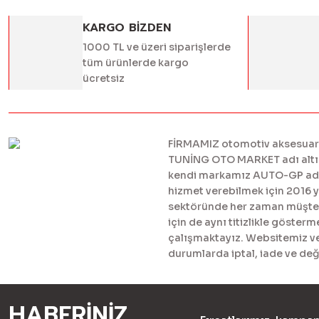
Ürün fiyatı 
KARGO BİZDEN
Bu ürüne benz
1000 TL ve üzeri siparişlerde
tüm ürünlerde kargo
ücretsiz
FİRMAMIZ otomotiv aksesuar ve
TUNİNG OTO MARKET adı altınd
kendi markamız AUTO-GP adı al
hizmet verebilmek için 2016 
sektöründe her zaman müşteril
için de aynı titizlikle göster
çalışmaktayız. Websitemiz ve 
durumlarda iptal, iade ve değ
HABERİNİZ