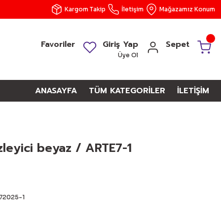
Kargom Takip
İletişim
Mağazamız Konum
Favoriler
Giriş Yap
Sepet
Üye Ol
ANASAYFA
TÜM KATEGORİLER
İLETİŞİM
zleyici beyaz / ARTE7-1
72025-1