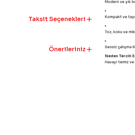
Modern ve şık b
Kompakt ve taşın
Taksit Seçenekleri
Toz, koku ve mik
Sessiz çalışma i
Önerileriniz
Neden Tercih E
Havayı temiz ve 
Bu ürünün fiyat
iletebilirsiniz.
Görüş ve öneril
Ürün resmi k
Ürün açıklam
Ürün bilgile