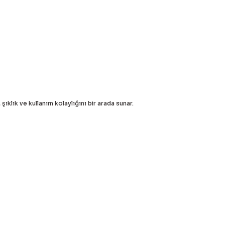
n, şıklık ve kullanım kolaylığını bir arada sunar.
ördüğünüz noktaları öneri formunu kullanarak tarafımıza
yapın!