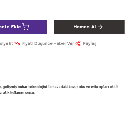
pete Ekle
Hemen Al
siye Et
Fiyatı Düşünce Haber Ver
Paylaş
z
, gelişmiş buhar teknolojisi ile havadaki toz, koku ve mikropları etkili
ratik kullanım sunar.