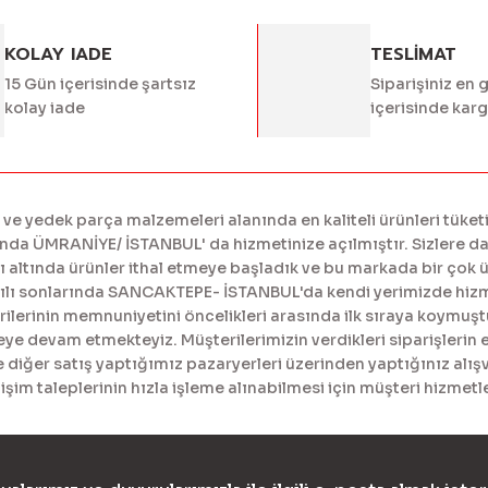
diğer sitelerden daha pahalı.
er farklı alternatifler olmalı.
KOLAY IADE
TESLİMAT
15 Gün içerisinde şartsız
Siparişiniz en 
kolay iade
içerisinde kar
Gönder
 yedek parça malzemeleri alanında en kaliteli ürünleri tüketi
a ÜMRANİYE/ İSTANBUL' da hizmetinize açılmıştır. Sizlere daha
tında ürünler ithal etmeye başladık ve bu markada bir çok ürü
yılı sonlarında SANCAKTEPE- İSTANBUL'da kendi yerimizde hiz
erinin memnuniyetini öncelikleri arasında ilk sıraya koymuştur
meye devam etmekteyiz. Müşterilerimizin verdikleri siparişlerin 
diğer satış yaptığımız pazaryerleri üzerinden yaptığınız alışv
işim taleplerinin hızla işleme alınabilmesi için müşteri hizme