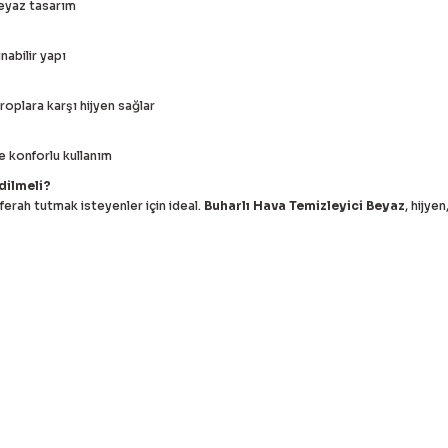
eyaz tasarım
abilir yapı
roplara karşı hijyen sağlar
le konforlu kullanım
dilmeli?
ferah tutmak isteyenler için ideal.
Buharlı Hava Temizleyici Beyaz
, hijye
 bilgisi, resim, ürün açıklamalarında ve diğer konularda yetersiz g
Bu ürüne ilk yorumu siz 
eriniz için teşekkür ederiz.
alitesiz, bozuk veya görüntülenemiyor.
Yorum Yaz
asında eksik bilgiler bulunuyor.
rinde hatalar bulunuyor.