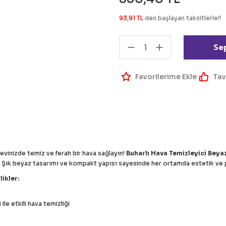
93,91 TL
den başlayan taksitlerle!!
Se
Tav
evinizde temiz ve ferah bir hava sağlayın!
Buharlı Hava Temizleyici Beya
. Şık beyaz tasarımı ve kompakt yapısı sayesinde her ortamda estetik ve p
ikler:
ile etkili hava temizliği