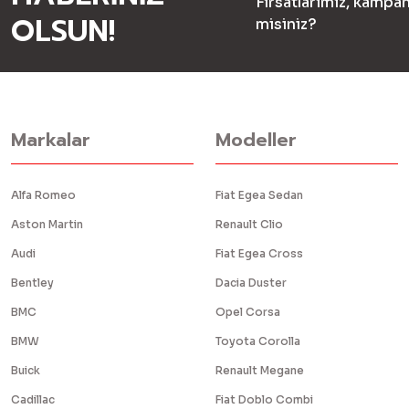
Fırsatlarımız, kampan
OLSUN!
misiniz?
Markalar
Modeller
Alfa Romeo
Fiat Egea Sedan
Aston Martin
Renault Clio
Audi
Fiat Egea Cross
Bentley
Dacia Duster
BMC
Opel Corsa
BMW
Toyota Corolla
Buick
Renault Megane
Cadillac
Fiat Doblo Combi