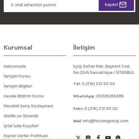
Kaydol
Kurumsal
İletişim
Hakkımızda
Eyüp Sultan Mah. Başkent Cad.
No:25/A Sancaktepe / İSTANBUL
İletişim Formu
Tel
:
0 (216) 212 50 02
İletişim Bilgileri
WhatsApp
Havale Bildirim Formu
:
05326266386
Mesafeli Satış Sözleşmesi
Faks
:
0 (216) 212 50 02
Gizlilik ve Güvenlik
Mail
:
info@fstuningshop.com
İptal İade Koşullari
Kişisel Veriler Politikası