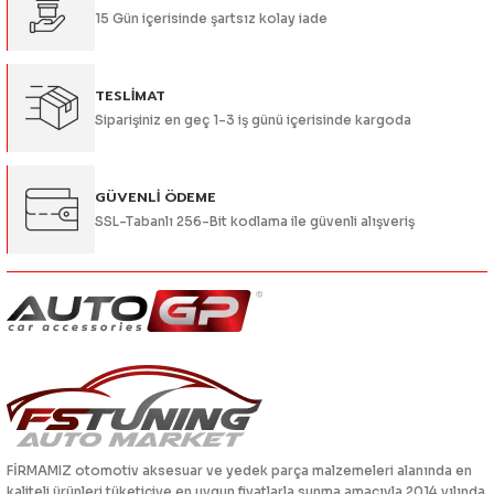
15 Gün içerisinde şartsız kolay iade
Bu ürüne benzer farklı alternatifler olmalı.
TESLİMAT
Siparişiniz en geç 1-3 iş günü içerisinde kargoda
Gönder
GÜVENLİ ÖDEME
SSL-Tabanlı 256-Bit kodlama ile güvenli alışveriş
FİRMAMIZ otomotiv aksesuar ve yedek parça malzemeleri alanında en
kaliteli ürünleri tüketiciye en uygun fiyatlarla sunma amacıyla 2014 yılında