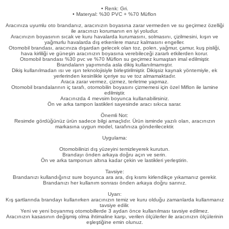
eri
• Renk: Gri.
• Materyal: %30 PVC + %70 Müflon
Aracınıza uyumlu oto brandanız, aracınızın boyasına zarar vermeden ve su geçirmez özelliği
ile aracınızı korumanın en iyi yoludur.
Aracınızın boyasının sıcak ve kuru havalarda kurumasını, solmasını, çizilmesini, kışın ve
yağmurlu havalarda dış etkenlere maruz kalmasını engeller.
Otomobil brandası, aracınıza dışardan gelecek olan toz, polen, yağmur, çamur, kuş pisliği,
hava kirliliği ve güneşin aracınızın boyasına verebileceği zararlı etkilerden korur.
Otomobil brandası %30 pvc ve %70 Müflon su geçirmez kumaştan imal edilmiştir.
Brandaların yapımında asla dikiş kullanılmamıştır.
Dikiş kullanılmadan ısı ve ışın teknolojisiyle birleştirilmiştir. Dikişsiz kaynak yöntemiyle, ek
yerlerinden kesinlikle içeriye su ve toz almamaktadır.
Araca zarar vermez, çizmez, terletme yapmaz.
i
Otomobil brandalarının iç tarafı, otomobilin boyasını çizmemesi için özel Miflon ile lamine
edilmiştir.
Aracınızda 4 mevsim boyunca kullanabilirsiniz.
Ön ve arka tampon lastikleri sayesinde aracı sıkıca sarar.
Önemli Not:
Resimde gördüğünüz ürün sadece bilgi amaçlıdır. Ürün isminde yazılı olan, aracınızın
markasına uygun model, tarafınıza gönderilecektir.
Uygulama:
Otomobilinizi dış yüzeyini temizleyerek kurutun.
Brandayı önden arkaya doğru açın ve serin.
Ön ve arka tamponun altına kadar çekin ve lastikleri yerleştirin.
Tavsiye:
Brandanızı kullandığınız sure boyunca ara ara, dış kısmı kirlendikçe yıkamanız gerekir.
Brandanızı her kullanım sonrası önden arkaya doğru sarınız.
Uyarı:
Kış şartlarında brandayı kullanırken aracınızın temiz ve kuru olduğu zamanlarda kullanmanız
tavsiye edilir.
Yeni ve yeni boyanmış otomobillerde 3 aydan önce kullanılması tavsiye edilmez.
Aracınızın kasasının değişmiş olma ihtimaline karşı, verilen ölçülerler ile aracınızın ölçülerinin
eşleştiğine emin olunuz.