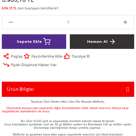
5.963,76 TL
lik Ürünleri
Üniversal Paspas
Ön lip
Sis Lamba
Dönüştürücü
2021- FE1
GOLF 8
636,13 TL
den başlayan taksitlerle!!
Vites Topuzu - Körüğü
Spoyler üniversal
Kontak Setleri
 Uçları
Modül - Kumanda
Sepete Ekle
Hemen Al
Müşür
Paylaş
Tavsiye Et
Fiyatı Düşünce Haber Ver
Role
itleri
Soket
Ürün Bilgisi
Teamcar Özel Üretim Ultra Lüks Oto Branda Müflonlu
Üzerindeki koruyucular sayesinde diğer brandalardan farklı olarak aracınızı doluya karşı
ri
oluşabilecek darbelerden de korur.
Bu Ürün %100 yerli ve piyasadaki ürünlerin kalınlık olarak iki katıdır.
Ucuz brandaların içerisinde 1m2 de 30 gr Müflon varken bu Brandada 100 gr müflon vardır.
aleti
Dış kumaşı kalınlığından dolayı yırtılma yapmaz.
Müflonlu su geçirmez hava alan yapısı sayesinde aracınızı İçin ideal brandadır.