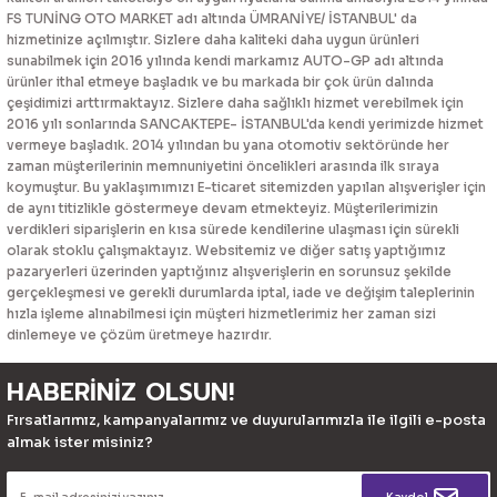
FS TUNİNG OTO MARKET adı altında ÜMRANİYE/ İSTANBUL' da
hizmetinize açılmıştır. Sizlere daha kaliteki daha uygun ürünleri
sunabilmek için 2016 yılında kendi markamız AUTO-GP adı altında
ürünler ithal etmeye başladık ve bu markada bir çok ürün dalında
çeşidimizi arttırmaktayız. Sizlere daha sağlıklı hizmet verebilmek için
2016 yılı sonlarında SANCAKTEPE- İSTANBUL'da kendi yerimizde hizmet
vermeye başladık. 2014 yılından bu yana otomotiv sektöründe her
zaman müşterilerinin memnuniyetini öncelikleri arasında ilk sıraya
koymuştur. Bu yaklaşımımızı E-ticaret sitemizden yapılan alışverişler için
de aynı titizlikle göstermeye devam etmekteyiz. Müşterilerimizin
verdikleri siparişlerin en kısa sürede kendilerine ulaşması için sürekli
olarak stoklu çalışmaktayız. Websitemiz ve diğer satış yaptığımız
pazaryerleri üzerinden yaptığınız alışverişlerin en sorunsuz şekilde
gerçekleşmesi ve gerekli durumlarda iptal, iade ve değişim taleplerinin
hızla işleme alınabilmesi için müşteri hizmetlerimiz her zaman sizi
dinlemeye ve çözüm üretmeye hazırdır.
HABERİNİZ OLSUN!
Fırsatlarımız, kampanyalarımız ve duyurularımızla ile ilgili e-posta
almak ister misiniz?