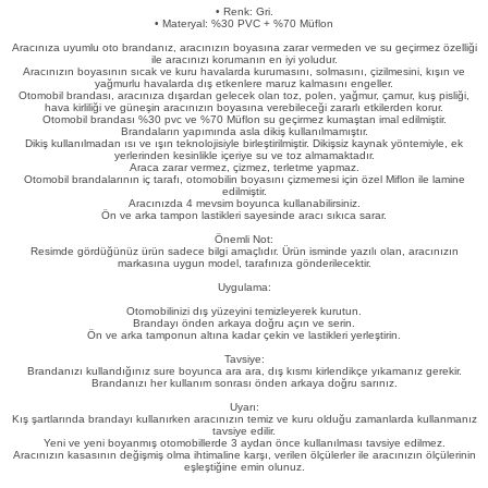
• Renk: Gri.
eri
• Materyal: %30 PVC + %70 Müflon
Aracınıza uyumlu oto brandanız, aracınızın boyasına zarar vermeden ve su geçirmez özelliği
ile aracınızı korumanın en iyi yoludur.
Aracınızın boyasının sıcak ve kuru havalarda kurumasını, solmasını, çizilmesini, kışın ve
yağmurlu havalarda dış etkenlere maruz kalmasını engeller.
Otomobil brandası, aracınıza dışardan gelecek olan toz, polen, yağmur, çamur, kuş pisliği,
hava kirliliği ve güneşin aracınızın boyasına verebileceği zararlı etkilerden korur.
Otomobil brandası %30 pvc ve %70 Müflon su geçirmez kumaştan imal edilmiştir.
Brandaların yapımında asla dikiş kullanılmamıştır.
Dikiş kullanılmadan ısı ve ışın teknolojisiyle birleştirilmiştir. Dikişsiz kaynak yöntemiyle, ek
yerlerinden kesinlikle içeriye su ve toz almamaktadır.
Araca zarar vermez, çizmez, terletme yapmaz.
i
Otomobil brandalarının iç tarafı, otomobilin boyasını çizmemesi için özel Miflon ile lamine
edilmiştir.
Aracınızda 4 mevsim boyunca kullanabilirsiniz.
Ön ve arka tampon lastikleri sayesinde aracı sıkıca sarar.
Önemli Not:
Resimde gördüğünüz ürün sadece bilgi amaçlıdır. Ürün isminde yazılı olan, aracınızın
markasına uygun model, tarafınıza gönderilecektir.
Uygulama:
Otomobilinizi dış yüzeyini temizleyerek kurutun.
Brandayı önden arkaya doğru açın ve serin.
Ön ve arka tamponun altına kadar çekin ve lastikleri yerleştirin.
Tavsiye:
Brandanızı kullandığınız sure boyunca ara ara, dış kısmı kirlendikçe yıkamanız gerekir.
Brandanızı her kullanım sonrası önden arkaya doğru sarınız.
Uyarı:
Kış şartlarında brandayı kullanırken aracınızın temiz ve kuru olduğu zamanlarda kullanmanız
tavsiye edilir.
Yeni ve yeni boyanmış otomobillerde 3 aydan önce kullanılması tavsiye edilmez.
Aracınızın kasasının değişmiş olma ihtimaline karşı, verilen ölçülerler ile aracınızın ölçülerinin
eşleştiğine emin olunuz.