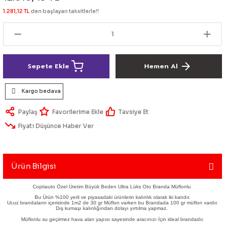
lik Ürünleri
Üniversal Paspas
Ön lip
Sis Lamba
Dönüştürücü
2021- FE1
GOLF 8
1.281,12 TL
den başlayan taksitlerle!!
Vites Topuzu - Körüğü
Spoyler üniversal
Kontak Setleri
 Uçları
Modül - Kumanda
Sepete Ekle
Hemen Al
Müşür
Kargo bedava
Role
Paylaş
Tavsiye Et
Fiyatı Düşünce Haber Ver
itleri
Soket
Ürün Bilgisi
ri
Coptiauto Özel Üretim Büyük Beden Ultra Lüks Oto Branda Müflonlu
Bu Ürün %100 yerli ve piyasadaki ürünlerin kalınlık olarak iki katıdır.
Ucuz brandaların içerisinde 1m2 de 30 gr Müflon varken bu Brandada 100 gr müflon vardır.
aleti
Dış kumaşı kalınlığından dolayı yırtılma yapmaz.
Müflonlu su geçirmez hava alan yapısı sayesinde aracınızı İçin ideal brandadır.