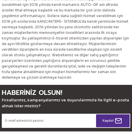
sunabilmek için 2016 yılında kendi markamız AUTO-GP adı altında
ürünler ithal etmeye başladık ve bu markada bir çok ürün dalında
çeşidimizi arttırmaktayız. Sizlere daha sağlıklı hizmet verebilmek için
2016 yılı sonlarında SANCAKTEPE- İSTANBUL'da kendi yerimizde hizmet
vermeye başladık. 2014 yılından bu yana otomotiv sektöründe her
zaman müşterilerinin memnuniyetini öncelikleri arasında ilk sıraya
koymuştur. Bu yaklaşımımızı E-ticaret sitemizden yapılan alışverişler için
de aynı titizlikle göstermeye devam etmekteyiz. Müşterilerimizin
verdikleri siparişlerin en kısa sürede kendilerine ulaşması için sürekli
olarak stoklu çalışmaktayız. Websitemiz ve diğer satış yaptığımız
pazaryerleri üzerinden yaptığınız alışverişlerin en sorunsuz şekilde
gerçekleşmesi ve gerekli durumlarda iptal, iade ve değişim taleplerinin
hızla işleme alınabilmesi için müşteri hizmetlerimiz her zaman sizi
dinlemeye ve çözüm üretmeye hazırdır.
HABERİNİZ OLSUN!
Fırsatlarımız, kampanyalarımız ve duyurularımızla ile ilgili e-posta
almak ister misiniz?
Kaydol