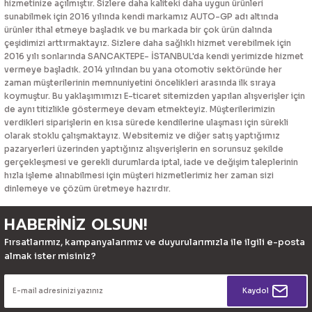
hizmetinize açılmıştır. Sizlere daha kaliteki daha uygun ürünleri
sunabilmek için 2016 yılında kendi markamız AUTO-GP adı altında
ürünler ithal etmeye başladık ve bu markada bir çok ürün dalında
çeşidimizi arttırmaktayız. Sizlere daha sağlıklı hizmet verebilmek için
2016 yılı sonlarında SANCAKTEPE- İSTANBUL'da kendi yerimizde hizmet
vermeye başladık. 2014 yılından bu yana otomotiv sektöründe her
zaman müşterilerinin memnuniyetini öncelikleri arasında ilk sıraya
koymuştur. Bu yaklaşımımızı E-ticaret sitemizden yapılan alışverişler için
de aynı titizlikle göstermeye devam etmekteyiz. Müşterilerimizin
verdikleri siparişlerin en kısa sürede kendilerine ulaşması için sürekli
olarak stoklu çalışmaktayız. Websitemiz ve diğer satış yaptığımız
pazaryerleri üzerinden yaptığınız alışverişlerin en sorunsuz şekilde
gerçekleşmesi ve gerekli durumlarda iptal, iade ve değişim taleplerinin
hızla işleme alınabilmesi için müşteri hizmetlerimiz her zaman sizi
dinlemeye ve çözüm üretmeye hazırdır.
HABERİNİZ OLSUN!
Fırsatlarımız, kampanyalarımız ve duyurularımızla ile ilgili e-posta
almak ister misiniz?
Kaydol