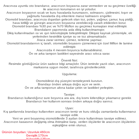
eri
Aracınıza uyumlu oto brandanız, aracınızın boyasına zarar vermeden ve su geçirmez özelliği
ile aracınızı korumanın en iyi yoludur.
Aracınızın boyasının sıcak ve kuru havalarda kurumasını, solmasını, çizilmesini, kışın ve
yağmurlu havalarda dış etkenlere maruz kalmasını engeller.
Otomobil brandası, aracınıza dışardan gelecek olan toz, polen, yağmur, çamur, kuş pisliği,
hava kirliliği ve güneşin aracınızın boyasına verebileceği zararlı etkilerden korur.
Otomobil brandası %30 pvc ve %70 Müflon su geçirmez kumaştan imal edilmiştir.
Brandaların yapımında asla dikiş kullanılmamıştır.
Dikiş kullanılmadan ısı ve ışın teknolojisiyle birleştirilmiştir. Dikişsiz kaynak yöntemiyle, ek
yerlerinden kesinlikle içeriye su ve toz almamaktadır.
Araca zarar vermez, çizmez, terletme yapmaz.
Otomobil brandalarının iç tarafı, otomobilin boyasını çizmemesi için özel Miflon ile lamine
edilmiştir.
Aracınızda 4 mevsim boyunca kullanabilirsiniz.
i
Ön ve arka tampon lastikleri sayesinde aracı sıkıca sarar.
Önemli Not:
Resimde gördüğünüz ürün sadece bilgi amaçlıdır. Ürün isminde yazılı olan, aracınızın
markasına uygun model, tarafınıza gönderilecektir.
Uygulama:
Otomobilinizi dış yüzeyini temizleyerek kurutun.
Brandayı önden arkaya doğru açın ve serin.
Ön ve arka tamponun altına kadar çekin ve lastikleri yerleştirin.
Tavsiye:
Brandanızı kullandığınız sure boyunca ara ara, dış kısmı kirlendikçe yıkamanız gerekir.
Brandanızı her kullanım sonrası önden arkaya doğru sarınız.
Uyarı:
Kış şartlarında brandayı kullanırken aracınızın temiz ve kuru olduğu zamanlarda kullanmanız
tavsiye edilir.
Yeni ve yeni boyanmış otomobillerde 3 aydan önce kullanılması tavsiye edilmez.
Aracınızın kasasının değişmiş olma ihtimaline karşı, verilen ölçülerler ile aracınızın ölçülerinin
eşleştiğine emin olunuz.
Ürünün boyutları; Uzunluk:460cm
Genişlik:170cm
Yükseklik:135cm