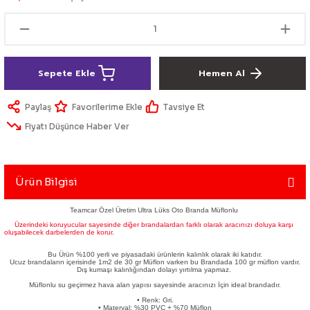
lik Ürünleri
Üniversal Paspas
Ön lip
Sis Lamba
Dönüştürücü
2021- FE1
GOLF 8
Vites Topuzu - Körüğü
Spoyler üniversal
Kontak Setleri
Sepete Ekle
Hemen Al
 Uçları
Modül - Kumanda
Paylaş
Tavsiye Et
Müşür
Fiyatı Düşünce Haber Ver
Role
Ürün Bilgisi
itleri
Soket
Teamcar Özel Üretim Ultra Lüks Oto Branda Müflonlu
Üzerindeki koruyucular sayesinde diğer brandalardan farklı olarak aracınızı doluya karşı
oluşabilecek darbelerden de korur.
ri
Bu Ürün %100 yerli ve piyasadaki ürünlerin kalınlık olarak iki katıdır.
Ucuz brandaların içerisinde 1m2 de 30 gr Müflon varken bu Brandada 100 gr müflon vardır.
Dış kumaşı kalınlığından dolayı yırtılma yapmaz.
Müflonlu su geçirmez hava alan yapısı sayesinde aracınızı İçin ideal brandadır.
aleti
• Renk: Gri.
• Materyal: %30 PVC + %70 Müflon