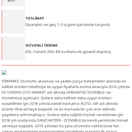
TESLİMAT
Siparişiniz en geç 1-3 iş günü içerisinde kargoda
Gönder
GÜVENLİ ÖDEME
SSL-Tabanlı 256-Bit kodlama ile güvenli alışveriş
FİRMAMIZ otomotiv aksesuar ve yedek parça malzemeleri alanında en
kaliteli ürünleri tüketiciye en uygun fiyatlarla sunma amacıyla 2014 yılında
FS TUNİNG OTO MARKET adı altında ÜMRANİYE/ İSTANBUL' da
hizmetinize açılmıştır. Sizlere daha kaliteki daha uygun ürünleri
sunabilmek için 2016 yılında kendi markamız AUTO-GP adı altında
ürünler ithal etmeye başladık ve bu markada bir çok ürün dalında
çeşidimizi arttırmaktayız. Sizlere daha sağlıklı hizmet verebilmek için
2016 yılı sonlarında SANCAKTEPE- İSTANBUL'da kendi yerimizde hizmet
vermeye başladık. 2014 yılından bu yana otomotiv sektöründe her
zaman müşterilerinin memnuniyetini öncelikleri arasında ilk sıraya