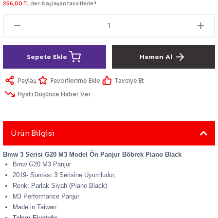
256,00 TL
den başlayan taksitlerle!!
lik Ürünleri
Üniversal Paspas
Ön lip
Sis Lamba
Dönüştürücü
2021- FE1
GOLF 8
Vites Topuzu - Körüğü
Spoyler üniversal
Kontak Setleri
Sepete Ekle
Hemen Al
 Uçları
Modül - Kumanda
Paylaş
Tavsiye Et
Müşür
Fiyatı Düşünce Haber Ver
Role
itleri
Soket
Ürün Bilgisi
Bmw 3 Serisi G20 M3 Model Ön Panjur Böbrek Piano Black
Bmw G20 M3 Panjur
2019- Sonrası 3 Serisine Uyumludur,
ri
Renk: Parlak Siyah (Piano Black)
M3 Performance Panjur
aleti
Made in Taiwan
Takım Fiyatıdır