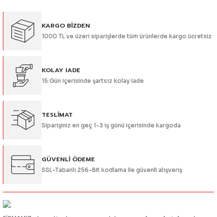
Görüş ve önerileriniz için teşekkür ederiz.
KARGO BİZDEN
Ürün resmi kalitesiz, bozuk veya görüntülenemiyor.
1000 TL ve üzeri siparişlerde tüm ürünlerde kargo ücretsiz
Ürün açıklamasında eksik bilgiler bulunuyor.
Ürün bilgilerinde hatalar bulunuyor.
Ürün fiyatı diğer sitelerden daha pahalı.
KOLAY IADE
15 Gün içerisinde şartsız kolay iade
Bu ürüne benzer farklı alternatifler olmalı.
TESLİMAT
Siparişiniz en geç 1-3 iş günü içerisinde kargoda
Gönder
GÜVENLİ ÖDEME
SSL-Tabanlı 256-Bit kodlama ile güvenli alışveriş