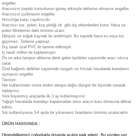
engeller.
eri
Aracınızın torpido konsolunun güneş etkisiyle deforme olmasını engeller.
Aracınızın çizilmesini engeller.
Hırsızlığa karşı caydırıcıdır.
Aracınızı toz, polen, kuş pisliği vb. gibi dış etkenlerden korur. Hava ve
polen filtrelerinin dahi ömrünü uzatır.
Dikişsiz ve soğuk kaynak ile üretilmiştir. Bu sayede hava su veya toz
geçirmez. Terleme yapmaz.
Dış tarafı özel PVC ile lamine edilmiştir.
i
İç tarafı miflon ile kaplanmıştır.
Ön ve arka tampon altlarına denk gelen lastikleri sayesinde aracı sıkıca
sarar.
Özel bağlantı delikleri sayesinde rüzgarlı ve fırtınalı havalarda brandanın
uçmasını engeller.
Tavsiye:
Her kullanımdan sonra önden arkaya doğru düzgün bir biçimde sararak
toplayınız.
Yeni boyanmış araçlarda ilk 3 ay kullanmayınız.
Yağışlı havalarda brandayı kapatmadan önce aracın kuru olmasına dikkat
ediniz.
Sık kullanılıyorsa 3-4 ayda bir yıkamanız brandanın ömrünü uzatacaktır.
ÜRÜN HAKKINDA :
Otomobillerimizi çoğunlukla dışarıda açıkta park ederiz. Bu yüzden yaz