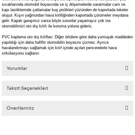
sıcaklarında otomobil boyasında ve iç döşemelerde sararmalar cam ve
kapı lastiklerinde çatlamalar kuş pislikleri yüzünden de kaportada lekeler
oluşur. Kışın yağmurdan hava kirliliğinden kaportada çürümeler meydana
gelir. Kapalı garajımız varsa böyle sorunlar yaşamayız yok ise
otomobilimizi oto dış kılıfı ile koruma yoluna gideriz.
PVC kaplama oto dış kılıfları: Diğer örtülere göre daha yumuşak maddeden
yapıldığı için daha hafiftir otomobilin boyasını çizmez. Ayrıca
havalandırmayı sağlamak için kılıf içinde açılan pencerelerle hava
sirkülasyonu sağlanır.
Yorumlar
Taksit Seçenekleri
Bu ürüne ilk yorumu siz yapın!
Önerileriniz
Yorum Yaz
Bu ürünün fiyat bilgisi, resim, ürün açıklamalarında ve diğer
konularda yetersiz gördüğünüz noktaları öneri formunu
kullanarak tarafımıza iletebilirsiniz.