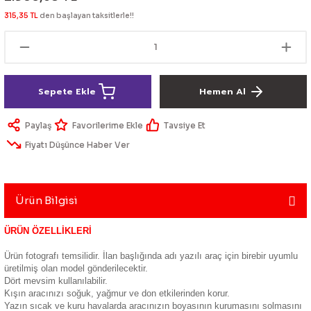
lik Ürünleri
Üniversal Paspas
Ön lip
Sis Lamba
Dönüştürücü
2021- FE1
GOLF 8
315,35 TL
den başlayan taksitlerle!!
Vites Topuzu - Körüğü
Spoyler üniversal
Kontak Setleri
 Uçları
Modül - Kumanda
Sepete Ekle
Hemen Al
Müşür
Paylaş
Tavsiye Et
Fiyatı Düşünce Haber Ver
Role
itleri
Soket
Ürün Bilgisi
ÜRÜN ÖZELLİKLERİ
ri
Ürün fotografı temsilidir. İlan başlığında adı yazılı araç için birebir uyumlu
üretilmiş olan model gönderilecektir.
Dört mevsim kullanılabilir.
aleti
Kışın aracınızı soğuk, yağmur ve don etkilerinden korur.
Yazın sıcak ve kuru havalarda aracınızın boyasının kurumasını solmasını