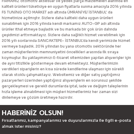
FİRMAMIZ otomotiv aksesuar ve yedek parça malzemeleri alanında en
kaliteli ürünleri tüketiciye en uygun fiyatlarla sunma amacıyla 2014 yılında
FS TUNİNG OTO MARKET adı altında ÜMRANİYE/ İSTANBUL' da
hizmetinize açılmıştır. Sizlere daha kaliteki daha uygun ürünleri
sunabilmek için 2016 yılında kendi markamız AUTO-GP adı altında
ürünler ithal etmeye başladık ve bu markada bir çok ürün dalında
çeşidimizi arttırmaktayız. Sizlere daha sağlıklı hizmet verebilmek için
2016 yılı sonlarında SANCAKTEPE- İSTANBUL'da kendi yerimizde hizmet
vermeye başladık. 2014 yılından bu yana otomotiv sektöründe her
zaman müşterilerinin memnuniyetini öncelikleri arasında ilk sıraya
koymuştur. Bu yaklaşımımızı E-ticaret sitemizden yapılan alışverişler için
de aynı titizlikle göstermeye devam etmekteyiz. Müşterilerimizin
verdikleri siparişlerin en kısa sürede kendilerine ulaşması için sürekli
olarak stoklu çalışmaktayız. Websitemiz ve diğer satış yaptığımız
pazaryerleri üzerinden yaptığınız alışverişlerin en sorunsuz şekilde
gerçekleşmesi ve gerekli durumlarda iptal, iade ve değişim taleplerinin
hızla işleme alınabilmesi için müşteri hizmetlerimiz her zaman sizi
dinlemeye ve çözüm üretmeye hazırdır.
HABERİNİZ OLSUN!
Fırsatlarımız, kampanyalarımız ve duyurularımızla ile ilgili e-posta
almak ister misiniz?