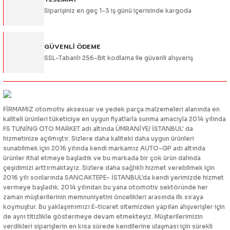
Siparişiniz en geç 1-3 iş günü içerisinde kargoda
Gönder
GÜVENLİ ÖDEME
SSL-Tabanlı 256-Bit kodlama ile güvenli alışveriş
FİRMAMIZ otomotiv aksesuar ve yedek parça malzemeleri alanında en
kaliteli ürünleri tüketiciye en uygun fiyatlarla sunma amacıyla 2014 yılında
FS TUNİNG OTO MARKET adı altında ÜMRANİYE/ İSTANBUL' da
hizmetinize açılmıştır. Sizlere daha kaliteki daha uygun ürünleri
sunabilmek için 2016 yılında kendi markamız AUTO-GP adı altında
ürünler ithal etmeye başladık ve bu markada bir çok ürün dalında
çeşidimizi arttırmaktayız. Sizlere daha sağlıklı hizmet verebilmek için
2016 yılı sonlarında SANCAKTEPE- İSTANBUL'da kendi yerimizde hizmet
vermeye başladık. 2014 yılından bu yana otomotiv sektöründe her
zaman müşterilerinin memnuniyetini öncelikleri arasında ilk sıraya
koymuştur. Bu yaklaşımımızı E-ticaret sitemizden yapılan alışverişler için
de aynı titizlikle göstermeye devam etmekteyiz. Müşterilerimizin
verdikleri siparişlerin en kısa sürede kendilerine ulaşması için sürekli