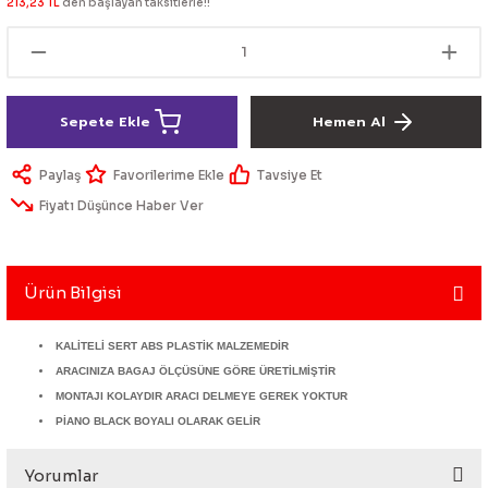
213,23 TL
den başlayan taksitlerle!!
lik Ürünleri
Üniversal Paspas
Ön lip
Sis Lamba
Dönüştürücü
2021- FE1
GOLF 8
Vites Topuzu - Körüğü
Spoyler üniversal
Kontak Setleri
Sepete Ekle
Hemen Al
 Uçları
Modül - Kumanda
Paylaş
Tavsiye Et
Müşür
Fiyatı Düşünce Haber Ver
Role
Ürün Bilgisi
itleri
Soket
KALİTELİ SERT ABS PLASTİK MALZEMEDİR
ARACINIZA BAGAJ ÖLÇÜSÜNE GÖRE ÜRETİLMİŞTİR
MONTAJI KOLAYDIR ARACI DELMEYE GEREK YOKTUR
ri
PİANO BLACK BOYALI OLARAK GELİR
aleti
Yorumlar