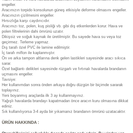
engeller.
eri
Aracınızın torpido konsolunun güneş etkisiyle deforme olmasını engeller.
Aracınızın çizilmesini engeller.
Hırsızlığa karşı caydırıcıdır.
Aracınızı toz, polen, kuş pisliği vb. gibi dış etkenlerden korur. Hava ve
polen filtrelerinin dahi ömrünü uzatır.
Dikişsiz ve soğuk kaynak ile üretilmiştir. Bu sayede hava su veya toz
geçirmez. Terleme yapmaz.
Dış tarafı özel PVC ile lamine edilmiştir.
i
İç tarafı miflon ile kaplanmıştır.
Ön ve arka tampon altlarına denk gelen lastikleri sayesinde aracı sıkıca
sarar.
Özel bağlantı delikleri sayesinde rüzgarlı ve fırtınalı havalarda brandanın
uçmasını engeller.
Tavsiye:
Her kullanımdan sonra önden arkaya doğru düzgün bir biçimde sararak
toplayınız.
Yeni boyanmış araçlarda ilk 3 ay kullanmayınız.
Yağışlı havalarda brandayı kapatmadan önce aracın kuru olmasına dikkat
ediniz.
Sık kullanılıyorsa 3-4 ayda bir yıkamanız brandanın ömrünü uzatacaktır.
ÜRÜN HAKKINDA :