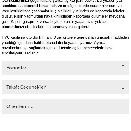
Otomobillerimizi çoğunlukla dışarıda açıkta park ederiz. Bu yüzden yaz
sıcaklarında otomobil boyasında ve iç döşemelerde sararmalar cam ve
kapı lastiklerinde çatlamalar kuş pislikleri yüzünden de kaportada lekeler
oluşur. Kışın yağmurdan hava kirliliğinden kaportada çürümeler meydana
gelir. Kapalı garajımız varsa böyle sorunlar yaşamayız yok ise
otomobilimizi oto dış kılıfı ile koruma yoluna gideriz.
PVC kaplama oto dış kılıfları: Diğer örtülere göre daha yumuşak maddeden
yapıldığı için daha hafiftir otomobilin boyasını çizmez. Ayrıca
havalandırmayı sağlamak için kılıf içinde açılan pencerelerle hava
sirkülasyonu sağlanır.
Yorumlar
Taksit Seçenekleri
Bu ürüne ilk yorumu siz yapın!
Önerileriniz
Yorum Yaz
Bu ürünün fiyat bilgisi, resim, ürün açıklamalarında ve diğer
konularda yetersiz gördüğünüz noktaları öneri formunu
kullanarak tarafımıza iletebilirsiniz.