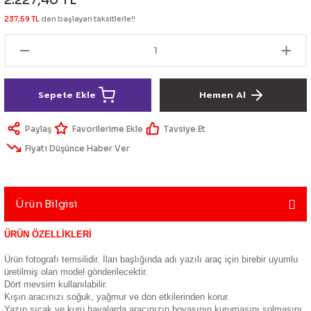
2.227,40 TL
lik Ürünleri
Üniversal Paspas
Ön lip
Sis Lamba
Dönüştürücü
2021- FE1
GOLF 8
237,59 TL
den başlayan taksitlerle!!
Vites Topuzu - Körüğü
Spoyler üniversal
Kontak Setleri
 Uçları
Modül - Kumanda
Sepete Ekle
Hemen Al
Müşür
Paylaş
Tavsiye Et
Fiyatı Düşünce Haber Ver
Role
itleri
Soket
Ürün Bilgisi
ÜRÜN ÖZELLİKLERİ
ri
Ürün fotografı temsilidir. İlan başlığında adı yazılı araç için birebir uyumlu
üretilmiş olan model gönderilecektir.
Dört mevsim kullanılabilir.
aleti
Kışın aracınızı soğuk, yağmur ve don etkilerinden korur.
Yazın sıcak ve kuru havalarda aracınızın boyasının kurumasını solmasını