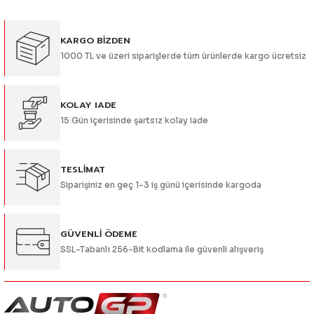
Görüş ve önerileriniz için teşekkür ederiz.
KARGO BİZDEN
Ürün resmi kalitesiz, bozuk veya görüntülenemiyor.
1000 TL ve üzeri siparişlerde tüm ürünlerde kargo ücretsiz
Ürün açıklamasında eksik bilgiler bulunuyor.
Ürün bilgilerinde hatalar bulunuyor.
Ürün fiyatı diğer sitelerden daha pahalı.
KOLAY IADE
15 Gün içerisinde şartsız kolay iade
Bu ürüne benzer farklı alternatifler olmalı.
TESLİMAT
Siparişiniz en geç 1-3 iş günü içerisinde kargoda
Gönder
GÜVENLİ ÖDEME
SSL-Tabanlı 256-Bit kodlama ile güvenli alışveriş