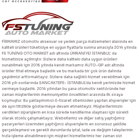
FİRMAMIZ otomotiv aksesuar ve yedek parça malzemeleri alanında en
kaliteli ürünleri tüketiciye en uygun fiyatlarla sunma amacıyla 2014 yılında
FS TUNİNG OTO MARKET adı altında ÜMRANİYE/ İSTANBUL' da
hizmetinize açılmıştır. Sizlere daha kaliteki daha uygun ürünleri
sunabilmek için 2016 yılında kendi markamız AUTO-GP adı altında
ürünler ithal etmeye başladık ve bu markada bir çok ürün dalında
çeşidimizi arttırmaktayız. Sizlere daha sağlıklı hizmet verebilmek için
2016 yılı sonlarında SANCAKTEPE- İSTANBUL'da kendi yerimizde hizmet
vermeye başladık. 2014 yılından bu yana otomotiv sektöründe her
zaman müşterilerinin memnuniyetini öncelikleri arasında ilk sıraya
koymuştur. Bu yaklaşımımızı E-ticaret sitemizden yapılan alışverişler için
de aynı titizlikle göstermeye devam etmekteyiz. Müşterilerimizin
verdikleri siparişlerin en kısa sürede kendilerine ulaşması için sürekli
olarak stoklu çalışmaktayız. Websitemiz ve diğer satış yaptığımız
pazaryerleri üzerinden yaptığınız alışverişlerin en sorunsuz şekilde
gerçekleşmesi ve gerekli durumlarda iptal, iade ve değişim taleplerinin
hızla işleme alınabilmesi için müşteri hizmetlerimiz her zaman sizi