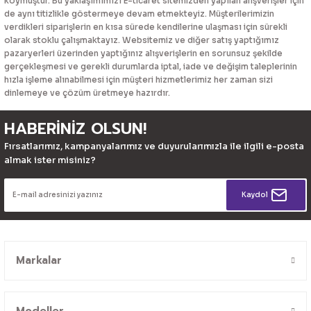
koymuştur. Bu yaklaşımımızı E-ticaret sitemizden yapılan alışverişler için
de aynı titizlikle göstermeye devam etmekteyiz. Müşterilerimizin
verdikleri siparişlerin en kısa sürede kendilerine ulaşması için sürekli
olarak stoklu çalışmaktayız. Websitemiz ve diğer satış yaptığımız
pazaryerleri üzerinden yaptığınız alışverişlerin en sorunsuz şekilde
gerçekleşmesi ve gerekli durumlarda iptal, iade ve değişim taleplerinin
hızla işleme alınabilmesi için müşteri hizmetlerimiz her zaman sizi
dinlemeye ve çözüm üretmeye hazırdır.
HABERİNİZ OLSUN!
Fırsatlarımız, kampanyalarımız ve duyurularımızla ile ilgili e-posta
almak ister misiniz?
Kaydol
Markalar
Modeller