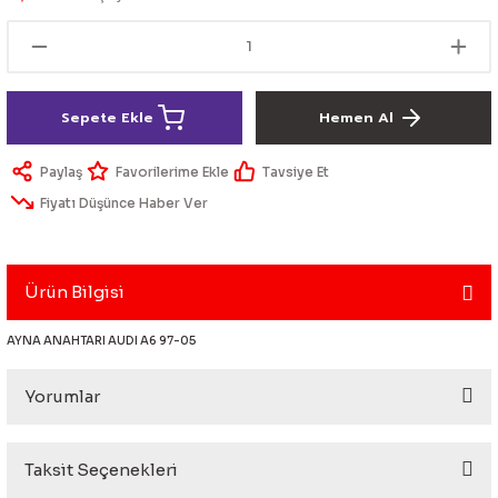
lik Ürünleri
Üniversal Paspas
Ön lip
Sis Lamba
Dönüştürücü
2021- FE1
GOLF 8
Vites Topuzu - Körüğü
Spoyler üniversal
Kontak Setleri
Sepete Ekle
Hemen Al
 Uçları
Modül - Kumanda
Paylaş
Tavsiye Et
Müşür
Fiyatı Düşünce Haber Ver
Role
Ürün Bilgisi
itleri
Soket
AYNA ANAHTARI AUDI A6 97-05
Yorumlar
ri
aleti
Taksit Seçenekleri
Bu ürüne ilk yorumu siz yapın!