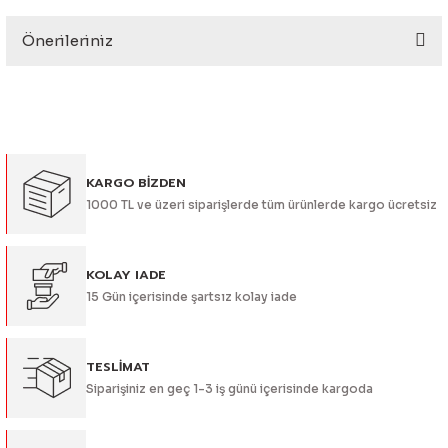
eri
Önerileriniz
Yorum Yaz
Bu ürünün fiyat bilgisi, resim, ürün açıklamalarında ve diğer
konularda yetersiz gördüğünüz noktaları öneri formunu
kullanarak tarafımıza iletebilirsiniz.
Görüş ve önerileriniz için teşekkür ederiz.
i
KARGO BİZDEN
Ürün resmi kalitesiz, bozuk veya görüntülenemiyor.
1000 TL ve üzeri siparişlerde tüm ürünlerde kargo ücretsiz
Ürün açıklamasında eksik bilgiler bulunuyor.
Ürün bilgilerinde hatalar bulunuyor.
Ürün fiyatı diğer sitelerden daha pahalı.
KOLAY IADE
15 Gün içerisinde şartsız kolay iade
Bu ürüne benzer farklı alternatifler olmalı.
TESLİMAT
Siparişiniz en geç 1-3 iş günü içerisinde kargoda
Gönder