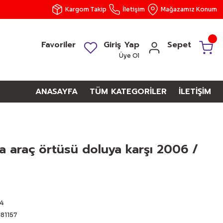
Kargom Takip
İletişim
Mağazamız Konum
Favoriler
Giriş Yap
Sepet
Üye Ol
ANASAYFA
TÜM KATEGORİLER
İLETİŞİM
a araç örtüsü doluya karşı 2006 /
4
81157