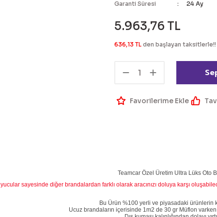
Garanti Süresi
24 Ay
5.963,76 TL
636,13 TL
den başlayan taksitlerle!!
Se
Tav
Teamcar Özel Üretim Ultra Lüks Oto 
yucular sayesinde diğer brandalardan farklı olarak aracınızı doluya karşı oluşabil
Bu Ürün %100 yerli ve piyasadaki ürünlerin kalı
Ucuz brandaların içerisinde 1m2 de 30 gr Müflon varken
Dış kumaşı kalınlığından dolayı yı