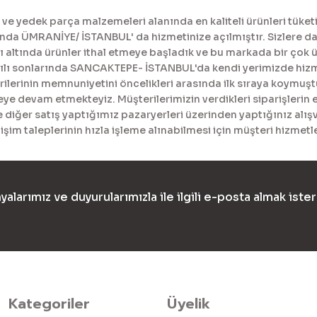
Gönder
 yedek parça malzemeleri alanında en kaliteli ürünleri tüketi
a ÜMRANİYE/ İSTANBUL' da hizmetinize açılmıştır. Sizlere daha
tında ürünler ithal etmeye başladık ve bu markada bir çok ürü
yılı sonlarında SANCAKTEPE- İSTANBUL'da kendi yerimizde hiz
erinin memnuniyetini öncelikleri arasında ilk sıraya koymuştur
meye devam etmekteyiz. Müşterilerimizin verdikleri siparişlerin 
diğer satış yaptığımız pazaryerleri üzerinden yaptığınız alışv
işim taleplerinin hızla işleme alınabilmesi için müşteri hizme
yalarımız ve duyurularımızla ile ilgili e-posta almak ister
Kategoriler
Üyelik