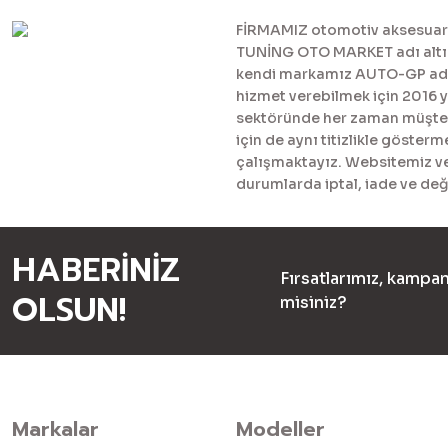
FİRMAMIZ otomotiv aksesuar ve
TUNİNG OTO MARKET adı altınd
kendi markamız AUTO-GP adı al
hizmet verebilmek için 2016 
sektöründe her zaman müşteril
için de aynı titizlikle göster
çalışmaktayız. Websitemiz ve 
durumlarda iptal, iade ve değ
HABERİNİZ
Fırsatlarımız, kampan
OLSUN!
misiniz?
Markalar
Modeller