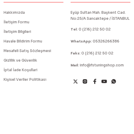
Hakkımızda
Eyüp Sultan Mah. Başkent Cad.
No:25/A Sancaktepe / İSTANBUL
İletişim Formu
Tel
:
0 (216) 212 50 02
İletişim Bilgileri
WhatsApp
Havale Bildirim Formu
:
05326266386
Mesafeli Satış Sözleşmesi
Faks
:
0 (216) 212 50 02
Gizlilik ve Güvenlik
Mail
:
info@fstuningshop.com
İptal İade Koşullari
Kişisel Veriler Politikası