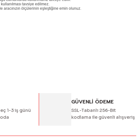
kullanılması tavsiye edilmez.
le aracınızın ölçülerinin eşleştiğine emin olunuz.
ördüğünüz noktaları öneri formunu kullanarak tarafımıza
yapın!
GÜVENLİ ÖDEME
geç 1-3 iş günü
SSL-Tabanlı 256-Bit
goda
kodlama ile güvenli alışveriş