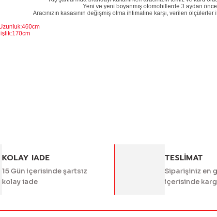
Yeni ve yeni boyanmış otomobillerde 3 aydan önce 
Aracınızın kasasının değişmiş olma ihtimaline karşı, verilen ölçülerler i
 Uzunluk:460cm
:170cm
k:135cm
 bilgisi, resim, ürün açıklamalarında ve diğer konularda yetersiz g
Bu ürüne ilk yorumu siz 
eriniz için teşekkür ederiz.
alitesiz, bozuk veya görüntülenemiyor.
Yorum Yaz
asında eksik bilgiler bulunuyor.
rinde hatalar bulunuyor.
diğer sitelerden daha pahalı.
er farklı alternatifler olmalı.
KOLAY IADE
TESLİMAT
15 Gün içerisinde şartsız
Siparişiniz en 
kolay iade
içerisinde kar