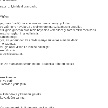
acınızı İçin ideal brandadır.
Müflon
irmez özelliği ile aracınızı korumanın en iyi yoludur.
n ve yağmurlu havalarda dış etkenlere maruz kalmasını engeller.
rliliği ve güneşin aracınızın boyasına verebileceği zararlı etkilerden korur.
ez kumaştan imal edilmiştir.
lanılmamıştır.
miyle, ek yerlerinden kesinlikle içeriye su ve toz almamaktadır.
etme yapmaz.
 için özel Miflon ile lamine edilmiştir.
nabilirsiniz.
racı sıkıca sarar.
ınızın markasına uygun model, tarafınıza gönderilecektir.
erek kurutun.
n ve serin.
stikleri yerleştirin.
mı kirlendikçe yıkamanız gerekir.
kaya doğru sarınız.
duğu zamanlarda kullanmanız tavsiye edilir.