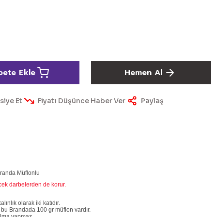
pete Ekle
Hemen Al
siye Et
Fiyatı Düşünce Haber Ver
Paylaş
Branda Müflonlu
ecek darbelerden de korur.
nlık olarak iki katıdır.
 bu Brandada 100 gr müflon vardır.
rtılma yapmaz.