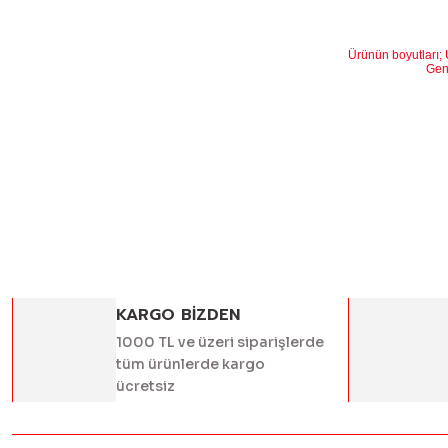
Ürünün boyutları;
Genişlik
Yüksekli
Bu ürünün fiyat
iletebilirsiniz.
Görüş ve öneril
Ürün resmi k
Ürün açıklam
Ürün bilgile
Ürün fiyatı 
KARGO BİZDEN
Bu ürüne benz
1000 TL ve üzeri siparişlerde
tüm ürünlerde kargo
ücretsiz