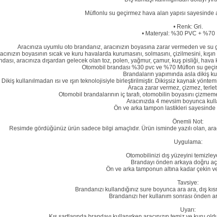
Müflonlu su geçirmez hava alan yapısı sayesinde ar
• Renk: Gri.
• Materyal: %30 PVC + %70 
Aracınıza uyumlu oto brandanız, aracınızın boyasına zarar vermeden ve su geç
acınızın boyasının sıcak ve kuru havalarda kurumasını, solmasını, çizilmesini, kışı
dası, aracınıza dışardan gelecek olan toz, polen, yağmur, çamur, kuş pisliği, hava ki
Otomobil brandası %30 pvc ve %70 Müflon su geçirm
Brandaların yapımında asla dikiş kul
Dikiş kullanılmadan ısı ve ışın teknolojisiyle birleştirilmiştir. Dikişsiz kaynak yönte
Araca zarar vermez, çizmez, terl
Otomobil brandalarının iç tarafı, otomobilin boyasını çizmemesi
Aracınızda 4 mevsim boyunca kulla
Ön ve arka tampon lastikleri sayesinde a
Önemli Not:
Resimde gördüğünüz ürün sadece bilgi amaçlıdır. Ürün isminde yazılı olan, arac
Uygulama:
Otomobilinizi dış yüzeyini temizley
Brandayı önden arkaya doğru açı
Ön ve arka tamponun altına kadar çekin ve la
Tavsiye:
Brandanızı kullandığınız sure boyunca ara ara, dış kıs
Brandanızı her kullanım sonrası önden ar
Uyarı:
Kış şartlarında brandayı kullanırken aracınızın temiz ve kuru ol