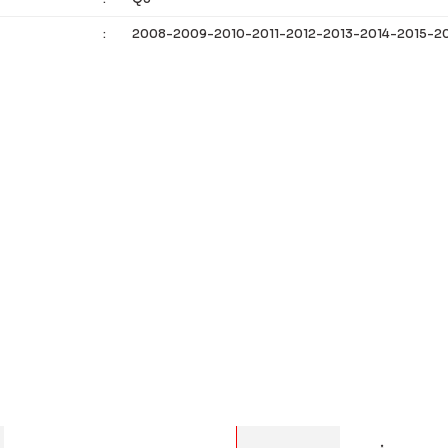
:
2008-2009-2010-2011-2012-2013-2014-2015-2
 bilgisi, resim, ürün açıklamalarında ve diğer konularda yetersiz g
Bu ürüne ilk yorumu siz 
eriniz için teşekkür ederiz.
alitesiz, bozuk veya görüntülenemiyor.
Yorum Yaz
asında eksik bilgiler bulunuyor.
rinde hatalar bulunuyor.
diğer sitelerden daha pahalı.
er farklı alternatifler olmalı.