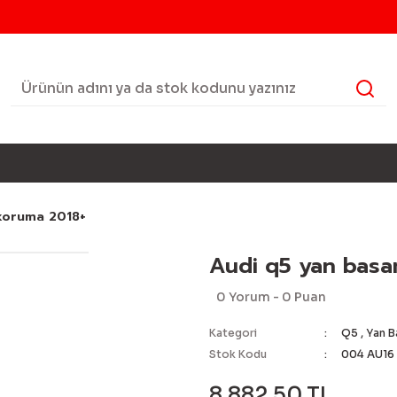
koruma 2018+
Audi q5 yan bas
0 Yorum - 0 Puan
Kategori
Q5
,
Yan 
Stok Kodu
004 AU16 
8.882,50 TL