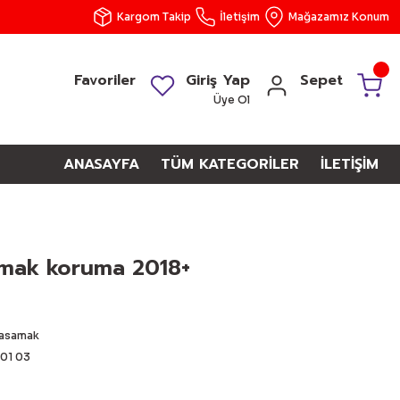
Kargom Takip
İletişim
Mağazamız Konum
Favoriler
Giriş Yap
Sepet
Üye Ol
ANASAYFA
TÜM KATEGORİLER
İLETİŞİM
amak koruma 2018+
Basamak
01 03