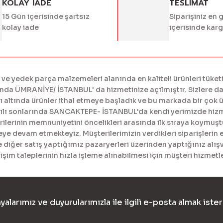
KOLAY IADE
TESLİMAT
Gönder
15 Gün içerisinde şartsız
Siparişiniz en 
kolay iade
içerisinde kar
 yedek parça malzemeleri alanında en kaliteli ürünleri tüketi
a ÜMRANİYE/ İSTANBUL' da hizmetinize açılmıştır. Sizlere daha
tında ürünler ithal etmeye başladık ve bu markada bir çok ürü
yılı sonlarında SANCAKTEPE- İSTANBUL'da kendi yerimizde hiz
erinin memnuniyetini öncelikleri arasında ilk sıraya koymuştur
meye devam etmekteyiz. Müşterilerimizin verdikleri siparişlerin 
diğer satış yaptığımız pazaryerleri üzerinden yaptığınız alışv
işim taleplerinin hızla işleme alınabilmesi için müşteri hizme
yalarımız ve duyurularımızla ile ilgili e-posta almak ister