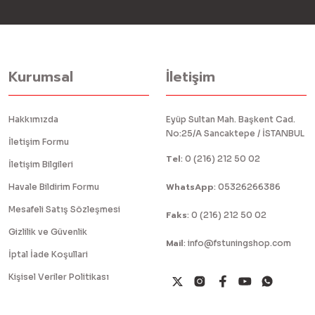
Kurumsal
İletişim
Hakkımızda
Eyüp Sultan Mah. Başkent Cad.
No:25/A Sancaktepe / İSTANBUL
İletişim Formu
Tel
:
0 (216) 212 50 02
İletişim Bilgileri
WhatsApp
Havale Bildirim Formu
:
05326266386
Mesafeli Satış Sözleşmesi
Faks
:
0 (216) 212 50 02
Gizlilik ve Güvenlik
Mail
:
info@fstuningshop.com
İptal İade Koşullari
Kişisel Veriler Politikası