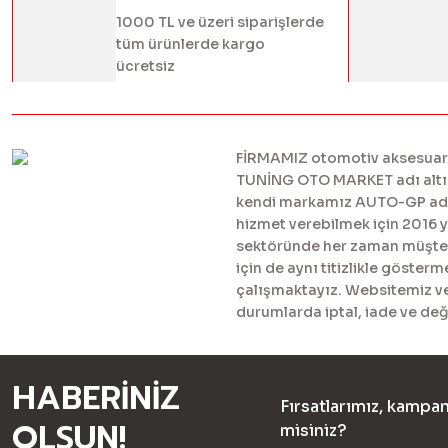
1000 TL ve üzeri siparişlerde
tüm ürünlerde kargo
ücretsiz
FİRMAMIZ otomotiv aksesuar ve
TUNİNG OTO MARKET adı altınd
kendi markamız AUTO-GP adı al
hizmet verebilmek için 2016 
sektöründe her zaman müşteril
için de aynı titizlikle göster
çalışmaktayız. Websitemiz ve 
durumlarda iptal, iade ve değ
HABERİNİZ
Fırsatlarımız, kampan
OLSUN!
misiniz?