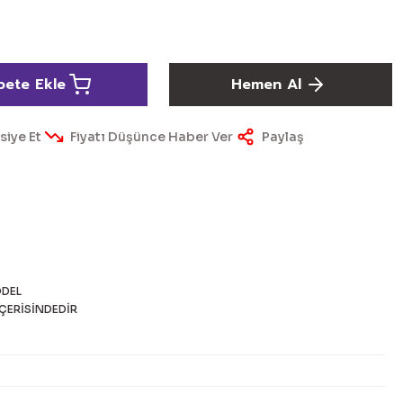
pete Ekle
Hemen Al
siye Et
Fiyatı Düşünce Haber Ver
Paylaş
DEL
ÇERİSİNDEDİR