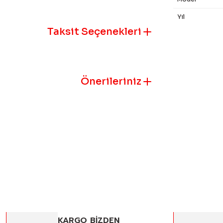
Yıl
Taksit Seçenekleri
Bu ürünün fiyat
iletebilirsiniz.
Görüş ve öneril
Önerileriniz
Ürün resmi k
Ürün açıklam
Ürün bilgile
Ürün fiyatı 
Bu ürüne benz
KARGO BİZDEN