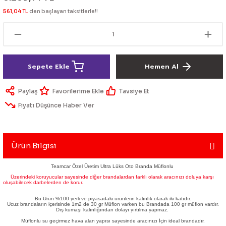
lik Ürünleri
Üniversal Paspas
Ön lip
Sis Lamba
Dönüştürücü
2021- FE1
GOLF 8
561,04 TL
den başlayan taksitlerle!!
Vites Topuzu - Körüğü
Spoyler üniversal
Kontak Setleri
 Uçları
Modül - Kumanda
Sepete Ekle
Hemen Al
Müşür
Paylaş
Tavsiye Et
Fiyatı Düşünce Haber Ver
Role
itleri
Soket
Ürün Bilgisi
Teamcar Özel Üretim Ultra Lüks Oto Branda Müflonlu
Üzerindeki koruyucular sayesinde diğer brandalardan farklı olarak aracınızı doluya karşı
oluşabilecek darbelerden de korur.
ri
Bu Ürün %100 yerli ve piyasadaki ürünlerin kalınlık olarak iki katıdır.
Ucuz brandaların içerisinde 1m2 de 30 gr Müflon varken bu Brandada 100 gr müflon vardır.
aleti
Dış kumaşı kalınlığından dolayı yırtılma yapmaz.
Müflonlu su geçirmez hava alan yapısı sayesinde aracınızı İçin ideal brandadır.