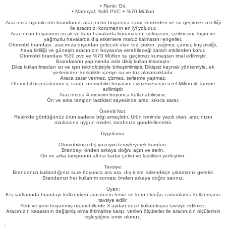
• Renk: Gri.
eri
• Materyal: %30 PVC + %70 Müflon
Aracınıza uyumlu oto brandanız, aracınızın boyasına zarar vermeden ve su geçirmez özelliği
ile aracınızı korumanın en iyi yoludur.
Aracınızın boyasının sıcak ve kuru havalarda kurumasını, solmasını, çizilmesini, kışın ve
yağmurlu havalarda dış etkenlere maruz kalmasını engeller.
Otomobil brandası, aracınıza dışardan gelecek olan toz, polen, yağmur, çamur, kuş pisliği,
hava kirliliği ve güneşin aracınızın boyasına verebileceği zararlı etkilerden korur.
Otomobil brandası %30 pvc ve %70 Müflon su geçirmez kumaştan imal edilmiştir.
Brandaların yapımında asla dikiş kullanılmamıştır.
Dikiş kullanılmadan ısı ve ışın teknolojisiyle birleştirilmiştir. Dikişsiz kaynak yöntemiyle, ek
yerlerinden kesinlikle içeriye su ve toz almamaktadır.
Araca zarar vermez, çizmez, terletme yapmaz.
i
Otomobil brandalarının iç tarafı, otomobilin boyasını çizmemesi için özel Miflon ile lamine
edilmiştir.
Aracınızda 4 mevsim boyunca kullanabilirsiniz.
Ön ve arka tampon lastikleri sayesinde aracı sıkıca sarar.
Önemli Not:
Resimde gördüğünüz ürün sadece bilgi amaçlıdır. Ürün isminde yazılı olan, aracınızın
markasına uygun model, tarafınıza gönderilecektir.
Uygulama:
Otomobilinizi dış yüzeyini temizleyerek kurutun.
Brandayı önden arkaya doğru açın ve serin.
Ön ve arka tamponun altına kadar çekin ve lastikleri yerleştirin.
Tavsiye:
Brandanızı kullandığınız sure boyunca ara ara, dış kısmı kirlendikçe yıkamanız gerekir.
Brandanızı her kullanım sonrası önden arkaya doğru sarınız.
Uyarı:
Kış şartlarında brandayı kullanırken aracınızın temiz ve kuru olduğu zamanlarda kullanmanız
tavsiye edilir.
Yeni ve yeni boyanmış otomobillerde 3 aydan önce kullanılması tavsiye edilmez.
Aracınızın kasasının değişmiş olma ihtimaline karşı, verilen ölçülerler ile aracınızın ölçülerinin
eşleştiğine emin olunuz.