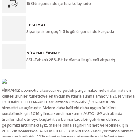
15 Gün içerisinde şartsız kolay iade
Bu ürüne benzer farklı alternatifler olmalı.
TESLİMAT
Siparişiniz en geç 1-3 iş günü içerisinde kargoda
Gönder
GÜVENLİ ÖDEME
SSL-Tabanlı 256-Bit kodlama ile güvenli alışveriş
FİRMAMIZ otomotiv aksesuar ve yedek parça malzemeleri alanında en
kaliteli ürünleri tüketiciye en uygun fiyatlarla sunma amacıyla 2014 yılında
FS TUNİNG OTO MARKET adı altında ÜMRANİYE/ İSTANBUL' da
hizmetinize açılmıştır. Sizlere daha kaliteki daha uygun ürünleri
sunabilmek için 2016 yılında kendi markamız AUTO-GP adı altında
ürünler ithal etmeye başladık ve bu markada bir çok ürün dalında
çeşidimizi arttırmaktayız. Sizlere daha sağlıklı hizmet verebilmek için
2016 yılı sonlarında SANCAKTEPE- İSTANBUL'da kendi yerimizde hizmet
vermeye başladık. 2014 yılından bu yana otomotiv sektöründe her