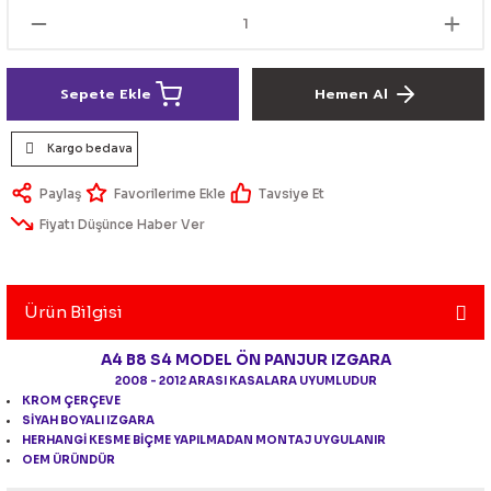
lik Ürünleri
Üniversal Paspas
Ön lip
Sis Lamba
Dönüştürücü
2021- FE1
GOLF 8
Vites Topuzu - Körüğü
Spoyler üniversal
Kontak Setleri
Sepete Ekle
Hemen Al
 Uçları
Modül - Kumanda
Kargo bedava
Müşür
Paylaş
Tavsiye Et
Fiyatı Düşünce Haber Ver
Role
itleri
Soket
Ürün Bilgisi
A4 B8 S4 MODEL ÖN PANJUR IZGARA
2008 - 2012 ARASI KASALARA UYUMLUDUR
KROM ÇERÇEVE
ri
SİYAH BOYALI IZGARA
HERHANGİ KESME BİÇME YAPILMADAN MONTAJ UYGULANIR
aleti
OEM ÜRÜNDÜR