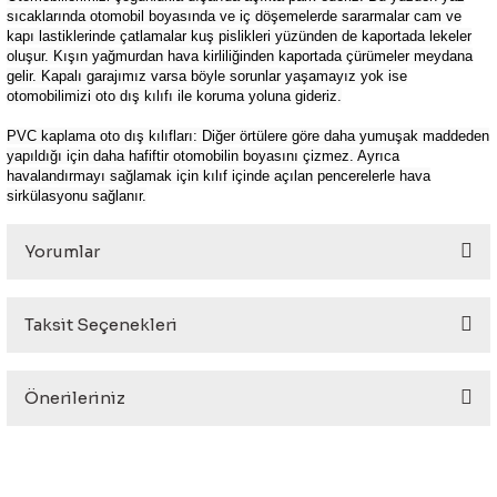
sıcaklarında otomobil boyasında ve iç döşemelerde sararmalar cam ve
kapı lastiklerinde çatlamalar kuş pislikleri yüzünden de kaportada lekeler
oluşur. Kışın yağmurdan hava kirliliğinden kaportada çürümeler meydana
gelir. Kapalı garajımız varsa böyle sorunlar yaşamayız yok ise
otomobilimizi oto dış kılıfı ile koruma yoluna gideriz.
PVC kaplama oto dış kılıfları: Diğer örtülere göre daha yumuşak maddeden
yapıldığı için daha hafiftir otomobilin boyasını çizmez. Ayrıca
havalandırmayı sağlamak için kılıf içinde açılan pencerelerle hava
sirkülasyonu sağlanır.
Yorumlar
Taksit Seçenekleri
Bu ürüne ilk yorumu siz yapın!
Önerileriniz
Yorum Yaz
Bu ürünün fiyat bilgisi, resim, ürün açıklamalarında ve diğer
konularda yetersiz gördüğünüz noktaları öneri formunu
kullanarak tarafımıza iletebilirsiniz.