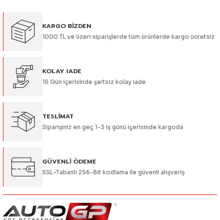
Görüş ve önerileriniz için teşekkür ederiz.
KARGO BİZDEN
Ürün resmi kalitesiz, bozuk veya görüntülenemiyor.
1000 TL ve üzeri siparişlerde tüm ürünlerde kargo ücretsiz
Ürün açıklamasında eksik bilgiler bulunuyor.
Ürün bilgilerinde hatalar bulunuyor.
Ürün fiyatı diğer sitelerden daha pahalı.
KOLAY IADE
15 Gün içerisinde şartsız kolay iade
Bu ürüne benzer farklı alternatifler olmalı.
TESLİMAT
Siparişiniz en geç 1-3 iş günü içerisinde kargoda
Gönder
GÜVENLİ ÖDEME
SSL-Tabanlı 256-Bit kodlama ile güvenli alışveriş