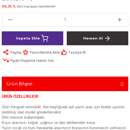
lik Ürünleri
Üniversal Paspas
Ön lip
Sis Lamba
Dönüştürücü
2021- FE1
GOLF 8
315,35 TL
den başlayan taksitlerle!!
Vites Topuzu - Körüğü
Spoyler üniversal
Kontak Setleri
 Uçları
Modül - Kumanda
Sepete Ekle
Hemen Al
Müşür
Paylaş
Tavsiye Et
Fiyatı Düşünce Haber Ver
Role
itleri
Soket
Ürün Bilgisi
ÜRÜN ÖZELLİKLERİ
ri
Ürün fotografı temsilidir. İlan başlığında adı yazılı araç için birebir uyumlu
üretilmiş olan model gönderilecektir.
Dört mevsim kullanılabilir.
aleti
Kışın aracınızı soğuk, yağmur ve don etkilerinden korur.
Yazın sıcak ve kuru havalarda aracınızın boyasının kurumasını solmasını