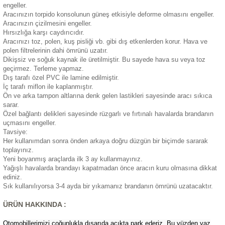
engeller.
eri
Aracınızın torpido konsolunun güneş etkisiyle deforme olmasını engeller.
Aracınızın çizilmesini engeller.
Hırsızlığa karşı caydırıcıdır.
Aracınızı toz, polen, kuş pisliği vb. gibi dış etkenlerden korur. Hava ve
polen filtrelerinin dahi ömrünü uzatır.
Dikişsiz ve soğuk kaynak ile üretilmiştir. Bu sayede hava su veya toz
geçirmez. Terleme yapmaz.
Dış tarafı özel PVC ile lamine edilmiştir.
i
İç tarafı miflon ile kaplanmıştır.
Ön ve arka tampon altlarına denk gelen lastikleri sayesinde aracı sıkıca
sarar.
Özel bağlantı delikleri sayesinde rüzgarlı ve fırtınalı havalarda brandanın
uçmasını engeller.
Tavsiye:
Her kullanımdan sonra önden arkaya doğru düzgün bir biçimde sararak
toplayınız.
Yeni boyanmış araçlarda ilk 3 ay kullanmayınız.
Yağışlı havalarda brandayı kapatmadan önce aracın kuru olmasına dikkat
ediniz.
Sık kullanılıyorsa 3-4 ayda bir yıkamanız brandanın ömrünü uzatacaktır.
ÜRÜN HAKKINDA :
Otomobillerimizi çoğunlukla dışarıda açıkta park ederiz. Bu yüzden yaz