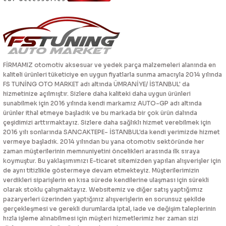
FİRMAMIZ otomotiv aksesuar ve yedek parça malzemeleri alanında en
kaliteli ürünleri tüketiciye en uygun fiyatlarla sunma amacıyla 2014 yılında
FS TUNİNG OTO MARKET adı altında ÜMRANİYE/ İSTANBUL' da
hizmetinize açılmıştır. Sizlere daha kaliteki daha uygun ürünleri
sunabilmek için 2016 yılında kendi markamız AUTO-GP adı altında
ürünler ithal etmeye başladık ve bu markada bir çok ürün dalında
çeşidimizi arttırmaktayız. Sizlere daha sağlıklı hizmet verebilmek için
2016 yılı sonlarında SANCAKTEPE- İSTANBUL'da kendi yerimizde hizmet
vermeye başladık. 2014 yılından bu yana otomotiv sektöründe her
zaman müşterilerinin memnuniyetini öncelikleri arasında ilk sıraya
koymuştur. Bu yaklaşımımızı E-ticaret sitemizden yapılan alışverişler için
de aynı titizlikle göstermeye devam etmekteyiz. Müşterilerimizin
verdikleri siparişlerin en kısa sürede kendilerine ulaşması için sürekli
olarak stoklu çalışmaktayız. Websitemiz ve diğer satış yaptığımız
pazaryerleri üzerinden yaptığınız alışverişlerin en sorunsuz şekilde
gerçekleşmesi ve gerekli durumlarda iptal, iade ve değişim taleplerinin
hızla işleme alınabilmesi için müşteri hizmetlerimiz her zaman sizi