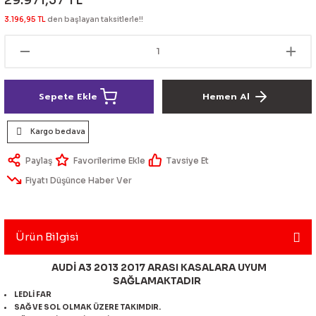
29.971,37 TL
lik Ürünleri
Üniversal Paspas
Ön lip
Sis Lamba
Dönüştürücü
2021- FE1
GOLF 8
3.196,95 TL
den başlayan taksitlerle!!
Vites Topuzu - Körüğü
Spoyler üniversal
Kontak Setleri
 Uçları
Modül - Kumanda
Sepete Ekle
Hemen Al
Müşür
Kargo bedava
Role
Paylaş
Tavsiye Et
Fiyatı Düşünce Haber Ver
itleri
Soket
Ürün Bilgisi
ri
AUDİ A3 2013 2017 ARASI KASALARA UYUM
SAĞLAMAKTADIR
aleti
LEDLİ FAR
SAĞ VE SOL OLMAK ÜZERE TAKIMDIR.