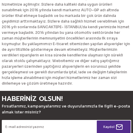
hizmetinize açılmıştır. Sizlere daha kaliteki daha uygun ürünleri
sunabilmek için 2016 yılında kendi markamız AUTO-GP adı altında
ürünler ithal etmeye başladık ve bu markada bir çok ürün dalında
çeşidimizi arttırmaktayız. Sizlere daha sağlıklı hizmet verebilmek için
2016 yılı sonlarında SANCAKTEPE- İSTANBUL'da kendi yerimizde hizmet
vermeye başladık. 2014 yılından bu yana otomotiv sektöründe her
zaman müşterilerinin memnuniyetini öncelikleri arasında ilk sıraya
koymuştur. Bu yaklaşımımızı E-ticaret sitemizden yapılan alışverişler için
de aynı titizlikle göstermeye devam etmekteyiz. Müşterilerimizin
verdikleri siparişlerin en kısa sürede kendilerine ulaşması için sürekli
olarak stoklu çalışmaktayız. Websitemiz ve diğer satış yaptığımız
pazaryerleri üzerinden yaptığınız alışverişlerin en sorunsuz şekilde
gerçekleşmesi ve gerekli durumlarda iptal, iade ve değişim taleplerinin
hızla işleme alınabilmesi için müşteri hizmetlerimiz her zaman sizi
dinlemeye ve çözüm üretmeye hazırdır.
HABERİNİZ OLSUN!
Fırsatlarımız, kampanyalarımız ve duyurularımızla ile ilgili e-posta
almak ister misiniz?
Kaydol