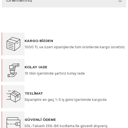
Önerileriniz
Yorum Yaz
Bu ürünün fiyat bilgisi, resim, ürün açıklamalarında ve diğer
konularda yetersiz gördüğünüz noktaları öneri formunu
kullanarak tarafımıza iletebilirsiniz.
Görüş ve önerileriniz için teşekkür ederiz.
KARGO BİZDEN
Ürün resmi kalitesiz, bozuk veya görüntülenemiyor.
1000 TL ve üzeri siparişlerde tüm ürünlerde kargo ücretsiz
Ürün açıklamasında eksik bilgiler bulunuyor.
Ürün bilgilerinde hatalar bulunuyor.
Ürün fiyatı diğer sitelerden daha pahalı.
KOLAY IADE
15 Gün içerisinde şartsız kolay iade
Bu ürüne benzer farklı alternatifler olmalı.
TESLİMAT
Siparişiniz en geç 1-3 iş günü içerisinde kargoda
Gönder
GÜVENLİ ÖDEME
SSL-Tabanlı 256-Bit kodlama ile güvenli alışveriş