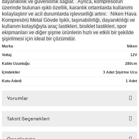
dayanıklılık ve güvenilirlik sağlar. Ayrıca, kompresörün
eri
üzerinde bulunan ışıklı özellik, karanlık ortamlarda kullanımı
kolaylaştırır ve acil durumlarda işlevselliği artırır. Niken Hava
Kompresörü Metal Gövde Işıklı, taşınabilirliği, dayanıklılığı ve
kullanım kolaylığıyla araç lastikleri, bisiklet lastikleri, spor
ekipmanları ve diğer şişme ürünlerin hızlı ve etkili bir şekilde
şişirilmesi için ideal bir çözümdür.
Marka
Niken
i
Voltaj
12V
Kablo Uzunluğu
280cm
İçindekiler
3 Adet Şişirme Ucu
Kutu Adedi
1 Adet
Yorumlar
Taksit Seçenekleri
Bu ürüne ilk yorumu siz yapın!