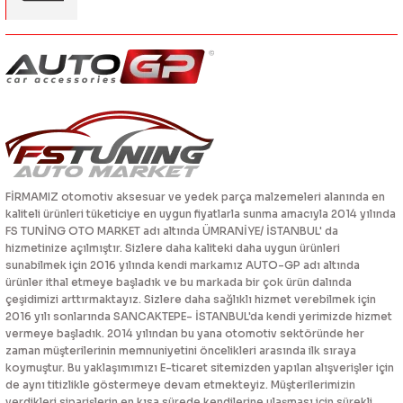
FİRMAMIZ otomotiv aksesuar ve yedek parça malzemeleri alanında en
kaliteli ürünleri tüketiciye en uygun fiyatlarla sunma amacıyla 2014 yılında
FS TUNİNG OTO MARKET adı altında ÜMRANİYE/ İSTANBUL' da
hizmetinize açılmıştır. Sizlere daha kaliteki daha uygun ürünleri
sunabilmek için 2016 yılında kendi markamız AUTO-GP adı altında
ürünler ithal etmeye başladık ve bu markada bir çok ürün dalında
çeşidimizi arttırmaktayız. Sizlere daha sağlıklı hizmet verebilmek için
2016 yılı sonlarında SANCAKTEPE- İSTANBUL'da kendi yerimizde hizmet
vermeye başladık. 2014 yılından bu yana otomotiv sektöründe her
zaman müşterilerinin memnuniyetini öncelikleri arasında ilk sıraya
koymuştur. Bu yaklaşımımızı E-ticaret sitemizden yapılan alışverişler için
de aynı titizlikle göstermeye devam etmekteyiz. Müşterilerimizin
verdikleri siparişlerin en kısa sürede kendilerine ulaşması için sürekli