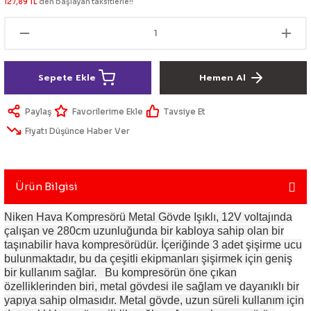
127,89 TL
den başlayan taksitlerle!!
lik Ürünleri
Üniversal Paspas
Ön lip
Sis Lamba
Dönüştürücü
2021- FE1
GOLF 8
Vites Topuzu - Körüğü
Spoyler üniversal
Kontak Setleri
Sepete Ekle
Hemen Al
 Uçları
Modül - Kumanda
Paylaş
Tavsiye Et
Müşür
Fiyatı Düşünce Haber Ver
Role
Ürün Bilgisi
itleri
Soket
Niken Hava Kompresörü Metal Gövde Işıklı, 12V voltajında
çalışan ve 280cm uzunluğunda bir kabloya sahip olan bir
taşınabilir hava kompresörüdür. İçeriğinde 3 adet şişirme ucu
ri
bulunmaktadır, bu da çeşitli ekipmanları şişirmek için geniş
bir kullanım sağlar. Bu kompresörün öne çıkan
özelliklerinden biri, metal gövdesi ile sağlam ve dayanıklı bir
aleti
yapıya sahip olmasıdır. Metal gövde, uzun süreli kullanım için