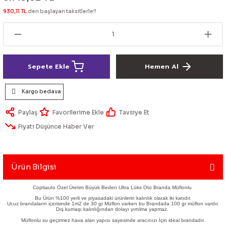
lik Ürünleri
Üniversal Paspas
Ön lip
Sis Lamba
Dönüştürücü
2021- FE1
GOLF 8
930,11 TL
den başlayan taksitlerle!!
Vites Topuzu - Körüğü
Spoyler üniversal
Kontak Setleri
 Uçları
Modül - Kumanda
Sepete Ekle
Hemen Al
Müşür
Kargo bedava
Role
Paylaş
Tavsiye Et
Fiyatı Düşünce Haber Ver
itleri
Soket
Ürün Bilgisi
ri
Coptiauto Özel Üretim Büyük Beden Ultra Lüks Oto Branda Müflonlu
Bu Ürün %100 yerli ve piyasadaki ürünlerin kalınlık olarak iki katıdır.
Ucuz brandaların içerisinde 1m2 de 30 gr Müflon varken bu Brandada 100 gr müflon vardır.
aleti
Dış kumaşı kalınlığından dolayı yırtılma yapmaz.
Müflonlu su geçirmez hava alan yapısı sayesinde aracınızı İçin ideal brandadır.