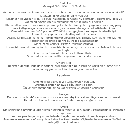
• Renk: Gri.
eri
• Materyal: %30 PVC + %70 Müflon
Aracınıza uyumlu oto brandanız, aracınızın boyasına zarar vermeden ve su geçirmez özelliği
ile aracınızı korumanın en iyi yoludur.
Aracınızın boyasının sıcak ve kuru havalarda kurumasını, solmasını, çizilmesini, kışın ve
yağmurlu havalarda dış etkenlere maruz kalmasını engeller.
Otomobil brandası, aracınıza dışardan gelecek olan toz, polen, yağmur, çamur, kuş pisliği,
hava kirliliği ve güneşin aracınızın boyasına verebileceği zararlı etkilerden korur.
Otomobil brandası %30 pvc ve %70 Müflon su geçirmez kumaştan imal edilmiştir.
Brandaların yapımında asla dikiş kullanılmamıştır.
Dikiş kullanılmadan ısı ve ışın teknolojisiyle birleştirilmiştir. Dikişsiz kaynak yöntemiyle, ek
yerlerinden kesinlikle içeriye su ve toz almamaktadır.
Araca zarar vermez, çizmez, terletme yapmaz.
i
Otomobil brandalarının iç tarafı, otomobilin boyasını çizmemesi için özel Miflon ile lamine
edilmiştir.
Aracınızda 4 mevsim boyunca kullanabilirsiniz.
Ön ve arka tampon lastikleri sayesinde aracı sıkıca sarar.
Önemli Not:
Resimde gördüğünüz ürün sadece bilgi amaçlıdır. Ürün isminde yazılı olan, aracınızın
markasına uygun model, tarafınıza gönderilecektir.
Uygulama:
Otomobilinizi dış yüzeyini temizleyerek kurutun.
Brandayı önden arkaya doğru açın ve serin.
Ön ve arka tamponun altına kadar çekin ve lastikleri yerleştirin.
Tavsiye:
Brandanızı kullandığınız sure boyunca ara ara, dış kısmı kirlendikçe yıkamanız gerekir.
Brandanızı her kullanım sonrası önden arkaya doğru sarınız.
Uyarı:
Kış şartlarında brandayı kullanırken aracınızın temiz ve kuru olduğu zamanlarda kullanmanız
tavsiye edilir.
Yeni ve yeni boyanmış otomobillerde 3 aydan önce kullanılması tavsiye edilmez.
Aracınızın kasasının değişmiş olma ihtimaline karşı, verilen ölçülerler ile aracınızın ölçülerinin
eşleştiğine emin olunuz.