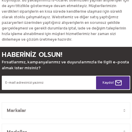
koymuştur. Bu yaklaşımımızı E-ticaret sitemizden yapılan alışverişler için
de aynı titizlikle göstermeye devam etmekteyiz. Müşterilerimizin
verdikleri siparişlerin en kısa sürede kendilerine ulaşması için sürekli
olarak stoklu çalışmaktayız. Websitemiz ve diğer satış yaptığımız
pazaryerleri üzerinden yaptığınız alışverişlerin en sorunsuz şekilde
gerçekleşmesi ve gerekli durumlarda iptal, iade ve değişim taleplerinin
hızla işleme alınabilmesi için müşteri hizmetlerimiz her zaman sizi
dinlemeye ve çözüm üretmeye hazırdır.
HABERİNİZ OLSUN!
Fırsatlarımız, kampanyalarımız ve duyurularımızla ile ilgili e-posta
almak ister misiniz?
Kaydol
Markalar
Modeller