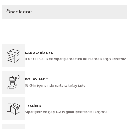
eri
Önerileriniz
Yorum Yaz
Bu ürünün fiyat bilgisi, resim, ürün açıklamalarında ve diğer
konularda yetersiz gördüğünüz noktaları öneri formunu
kullanarak tarafımıza iletebilirsiniz.
Görüş ve önerileriniz için teşekkür ederiz.
i
KARGO BİZDEN
Ürün resmi kalitesiz, bozuk veya görüntülenemiyor.
1000 TL ve üzeri siparişlerde tüm ürünlerde kargo ücretsiz
Ürün açıklamasında eksik bilgiler bulunuyor.
Ürün bilgilerinde hatalar bulunuyor.
Ürün fiyatı diğer sitelerden daha pahalı.
KOLAY IADE
15 Gün içerisinde şartsız kolay iade
Bu ürüne benzer farklı alternatifler olmalı.
TESLİMAT
Siparişiniz en geç 1-3 iş günü içerisinde kargoda
Gönder