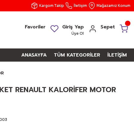
Kargom Takip
İletişim
Mağazamız Konum
Favoriler
Giriş Yap
Sepet
Üye Ol
ANASAYFA
TÜM KATEGORİLER
İLETİŞİM
OR
KET RENAULT KALORİFER MOTOR
003