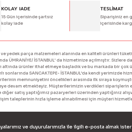
KOLAY IADE
TESLİMAT
15 Gün içerisinde şartsız
Siparişiniz en 
kolay iade
içerisinde kar
 yedek parça malzemeleri alanında en kaliteli ürünleri tüketi
a ÜMRANİYE/ İSTANBUL' da hizmetinize açılmıştır. Sizlere daha
tında ürünler ithal etmeye başladık ve bu markada bir çok ürü
yılı sonlarında SANCAKTEPE- İSTANBUL'da kendi yerimizde hiz
erinin memnuniyetini öncelikleri arasında ilk sıraya koymuştur
meye devam etmekteyiz. Müşterilerimizin verdikleri siparişlerin 
diğer satış yaptığımız pazaryerleri üzerinden yaptığınız alışv
işim taleplerinin hızla işleme alınabilmesi için müşteri hizme
yalarımız ve duyurularımızla ile ilgili e-posta almak ister