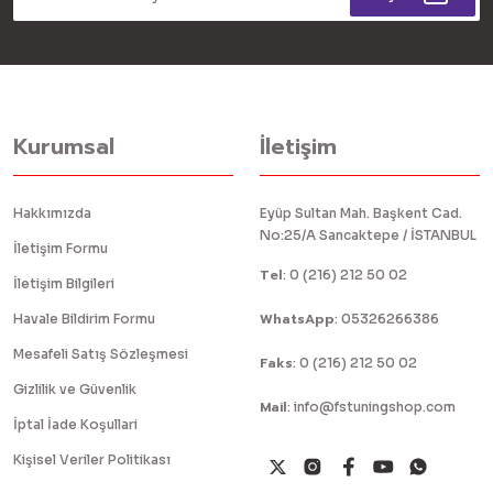
Kurumsal
İletişim
Hakkımızda
Eyüp Sultan Mah. Başkent Cad.
No:25/A Sancaktepe / İSTANBUL
İletişim Formu
Tel
:
0 (216) 212 50 02
İletişim Bilgileri
WhatsApp
Havale Bildirim Formu
:
05326266386
Mesafeli Satış Sözleşmesi
Faks
:
0 (216) 212 50 02
Gizlilik ve Güvenlik
Mail
:
info@fstuningshop.com
İptal İade Koşullari
Kişisel Veriler Politikası