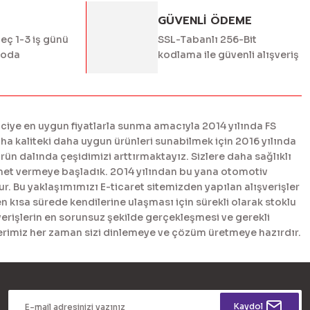
GÜVENLİ ÖDEME
geç 1-3 iş günü
SSL-Tabanlı 256-Bit
goda
kodlama ile güvenli alışveriş
ciye en uygun fiyatlarla sunma amacıyla 2014 yılında FS
 kaliteki daha uygun ürünleri sunabilmek için 2016 yılında
n dalında çeşidimizi arttırmaktayız. Sizlere daha sağlıklı
met vermeye başladık. 2014 yılından bu yana otomotiv
. Bu yaklaşımımızı E-ticaret sitemizden yapılan alışverişler
en kısa sürede kendilerine ulaşması için sürekli olarak stoklu
erişlerin en sorunsuz şekilde gerçekleşmesi ve gerekli
tlerimiz her zaman sizi dinlemeye ve çözüm üretmeye hazırdır.
Kaydol