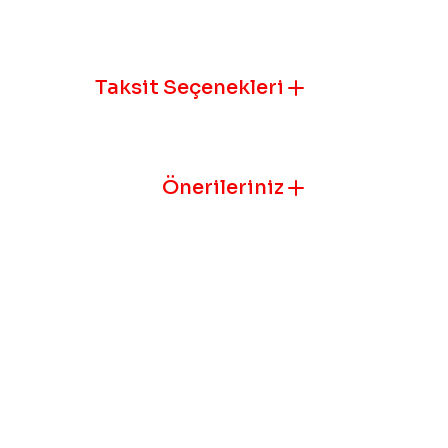
Ürün resmi k
Ürün açıklam
Taksit Seçenekleri
Ürün bilgile
Ürün fiyatı 
Bu ürüne benz
Önerileriniz