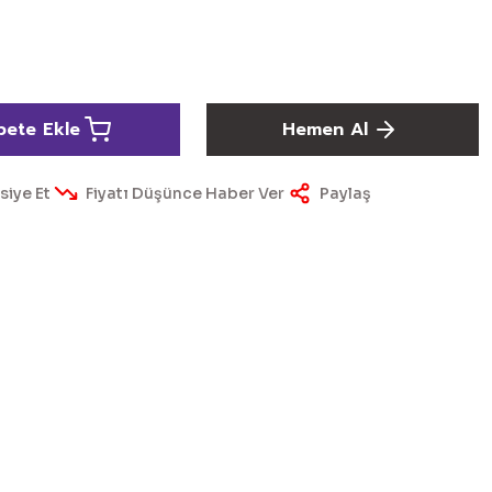
pete Ekle
Hemen Al
siye Et
Fiyatı Düşünce Haber Ver
Paylaş
ördüğünüz noktaları öneri formunu kullanarak tarafımıza
yapın!