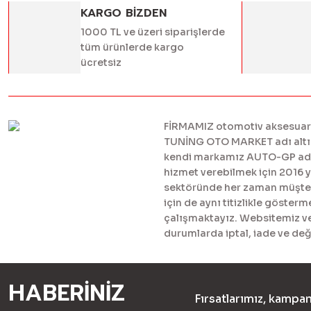
KARGO BİZDEN
1000 TL ve üzeri siparişlerde
tüm ürünlerde kargo
ücretsiz
FİRMAMIZ otomotiv aksesuar ve
TUNİNG OTO MARKET adı altınd
kendi markamız AUTO-GP adı al
hizmet verebilmek için 2016 
sektöründe her zaman müşteril
için de aynı titizlikle göster
çalışmaktayız. Websitemiz ve 
durumlarda iptal, iade ve değ
HABERİNİZ
Fırsatlarımız, kampan