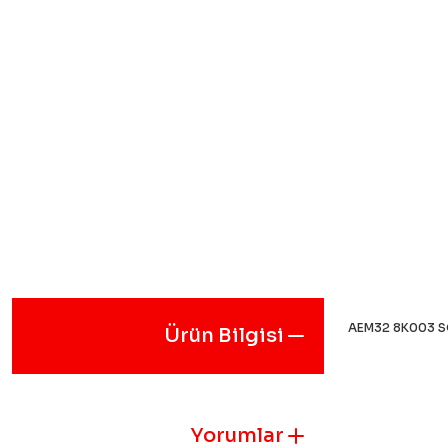
AEM32 8K003 S
Ürün Bilgisi
Bu ürünün fiyat
iletebilirsiniz.
Görüş ve öneril
Yorumlar