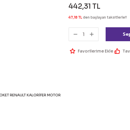
442,31 TL
47,18 TL
den başlayan taksitlerle!!
Se
Tav
OKET RENAULT KALORİFER MOTOR
 bilgisi, resim, ürün açıklamalarında ve diğer konularda yetersiz g
Bu ürüne ilk yorumu siz 
eriniz için teşekkür ederiz.