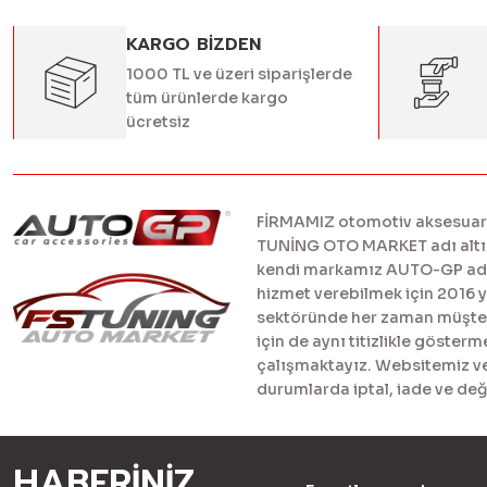
KARGO BİZDEN
1000 TL ve üzeri siparişlerde
tüm ürünlerde kargo
ücretsiz
FİRMAMIZ otomotiv aksesuar ve
TUNİNG OTO MARKET adı altınd
kendi markamız AUTO-GP adı al
hizmet verebilmek için 2016 
sektöründe her zaman müşteril
için de aynı titizlikle göster
çalışmaktayız. Websitemiz ve 
durumlarda iptal, iade ve değ
HABERİNİZ