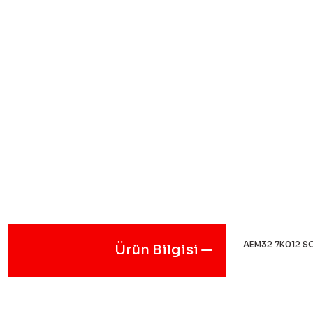
AEM32 7K012 S
Ürün Bilgisi
Bu ürünün fiyat
iletebilirsiniz.