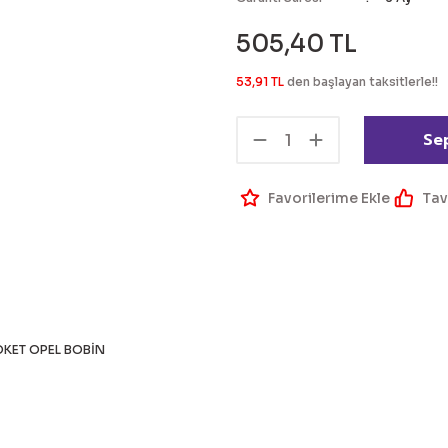
505,40 TL
53,91 TL
den başlayan taksitlerle!!
Se
Tav
OKET OPEL BOBİN
 bilgisi, resim, ürün açıklamalarında ve diğer konularda yetersiz g
Bu ürüne ilk yorumu siz 