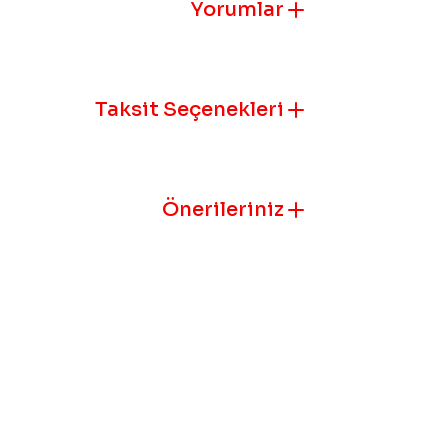
Görüş ve öneril
Yorumlar
Ürün resmi k
Ürün açıklam
Taksit Seçenekleri
Ürün bilgile
Ürün fiyatı 
Bu ürüne benz
Önerileriniz