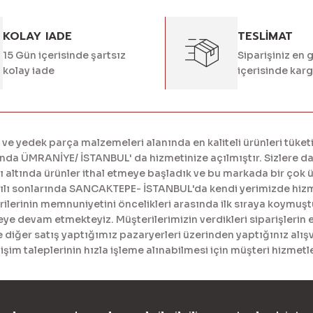
KOLAY IADE
TESLİMAT
15 Gün içerisinde şartsız
Siparişiniz en 
kolay iade
içerisinde kar
 yedek parça malzemeleri alanında en kaliteli ürünleri tüketi
a ÜMRANİYE/ İSTANBUL' da hizmetinize açılmıştır. Sizlere daha
tında ürünler ithal etmeye başladık ve bu markada bir çok ürü
yılı sonlarında SANCAKTEPE- İSTANBUL'da kendi yerimizde hiz
erinin memnuniyetini öncelikleri arasında ilk sıraya koymuştur
meye devam etmekteyiz. Müşterilerimizin verdikleri siparişlerin 
diğer satış yaptığımız pazaryerleri üzerinden yaptığınız alışv
işim taleplerinin hızla işleme alınabilmesi için müşteri hizme