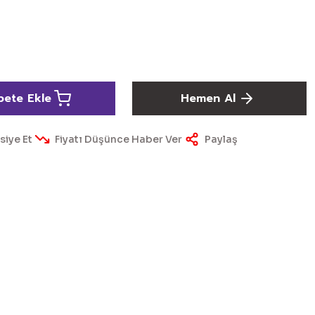
pete Ekle
Hemen Al
siye Et
Fiyatı Düşünce Haber Ver
Paylaş
ördüğünüz noktaları öneri formunu kullanarak tarafımıza
yapın!