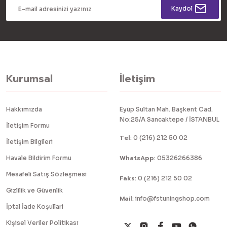
Kaydol
Kurumsal
İletişim
Hakkımızda
Eyüp Sultan Mah. Başkent Cad.
No:25/A Sancaktepe / İSTANBUL
İletişim Formu
Tel
:
0 (216) 212 50 02
İletişim Bilgileri
WhatsApp
Havale Bildirim Formu
:
05326266386
Mesafeli Satış Sözleşmesi
Faks
:
0 (216) 212 50 02
Gizlilik ve Güvenlik
Mail
:
info@fstuningshop.com
İptal İade Koşullari
Kişisel Veriler Politikası