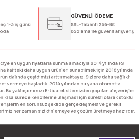
GÜVENLİ ÖDEME
geç 1-3 iş günü
SSL-Tabanlı 256-Bit
goda
kodlama ile güvenli alışveriş
ciye en uygun fiyatlarla sunma amacıyla 2014 yılında FS
 kaliteki daha uygun ürünleri sunabilmek için 2016 yılında
n dalında çeşidimizi arttırmaktayız. Sizlere daha sağlıklı
met vermeye başladık. 2014 yılından bu yana otomotiv
. Bu yaklaşımımızı E-ticaret sitemizden yapılan alışverişler
en kısa sürede kendilerine ulaşması için sürekli olarak stoklu
erişlerin en sorunsuz şekilde gerçekleşmesi ve gerekli
tlerimiz her zaman sizi dinlemeye ve çözüm üretmeye hazırdır.