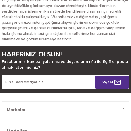
koymuştur. Bu yaklaşımımızı E-ticaret sitemizden yapılan alışverişler için
de aynı titizlikle göstermeye devam etmekteyiz. Müşterilerimizin
verdikleri siparişlerin en kısa sürede kendilerine ulaşması için sürekli
olarak stoklu çalışmaktayız. Websitemiz ve diğer satış yaptığımız
pazaryerleri üzerinden yaptığınız alışverişlerin en sorunsuz şekilde
gerçekleşmesi ve gerekli durumlarda iptal, iade ve değişim taleplerinin
hızla işleme alınabilmesi için müşteri hizmetlerimiz her zaman sizi
dinlemeye ve çözüm üretmeye hazırdır.
HABERİNİZ OLSUN!
Fırsatlarımız, kampanyalarımız ve duyurularımızla ile ilgili e-posta
almak ister misiniz?
Kaydol
Markalar
Modeller