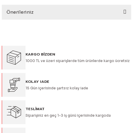
eri
Önerileriniz
Yorum Yaz
Bu ürünün fiyat bilgisi, resim, ürün açıklamalarında ve diğer
konularda yetersiz gördüğünüz noktaları öneri formunu
kullanarak tarafımıza iletebilirsiniz.
Görüş ve önerileriniz için teşekkür ederiz.
i
KARGO BİZDEN
Ürün resmi kalitesiz, bozuk veya görüntülenemiyor.
1000 TL ve üzeri siparişlerde tüm ürünlerde kargo ücretsiz
Ürün açıklamasında eksik bilgiler bulunuyor.
Ürün bilgilerinde hatalar bulunuyor.
Ürün fiyatı diğer sitelerden daha pahalı.
KOLAY IADE
15 Gün içerisinde şartsız kolay iade
Bu ürüne benzer farklı alternatifler olmalı.
TESLİMAT
Siparişiniz en geç 1-3 iş günü içerisinde kargoda
Gönder