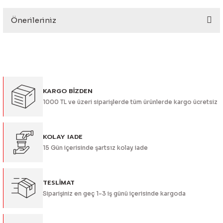
eri
Önerileriniz
Yorum Yaz
Bu ürünün fiyat bilgisi, resim, ürün açıklamalarında ve diğer
konularda yetersiz gördüğünüz noktaları öneri formunu
kullanarak tarafımıza iletebilirsiniz.
Görüş ve önerileriniz için teşekkür ederiz.
i
KARGO BİZDEN
Ürün resmi kalitesiz, bozuk veya görüntülenemiyor.
1000 TL ve üzeri siparişlerde tüm ürünlerde kargo ücretsiz
Ürün açıklamasında eksik bilgiler bulunuyor.
Ürün bilgilerinde hatalar bulunuyor.
Ürün fiyatı diğer sitelerden daha pahalı.
KOLAY IADE
15 Gün içerisinde şartsız kolay iade
Bu ürüne benzer farklı alternatifler olmalı.
TESLİMAT
Siparişiniz en geç 1-3 iş günü içerisinde kargoda
Gönder