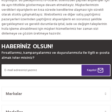
koymuştur. Bu yaklaşımımızı E-ticaret sitemizden yapılan alışverişler için
de aynı titizlikle göstermeye devam etmekteyiz. Müşterilerimizin
verdikleri siparişlerin en kısa sürede kendilerine ulaşması için sürekli
olarak stoklu çalışmaktayız. Websitemiz ve diğer satış yaptığımız
pazaryerleri üzerinden yaptığınız alışverişlerin en sorunsuz şekilde
gerçekleşmesi ve gerekli durumlarda iptal, iade ve değişim taleplerinin
hızla işleme alınabilmesi için müşteri hizmetlerimiz her zaman sizi
dinlemeye ve çözüm üretmeye hazırdır.
HABERİNİZ OLSUN!
Fırsatlarımız, kampanyalarımız ve duyurularımızla ile ilgili e-posta
almak ister misiniz?
Kaydol
Markalar
Modeller