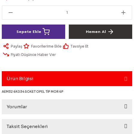
lik Ürünleri
Üniversal Paspas
Ön lip
Sis Lamba
Dönüştürücü
2021- FE1
GOLF 8
Vites Topuzu - Körüğü
Spoyler üniversal
Kontak Setleri
Sepete Ekle
Hemen Al
 Uçları
Modül - Kumanda
Paylaş
Tavsiye Et
Müşür
Fiyatı Düşünce Haber Ver
Role
Ürün Bilgisi
itleri
Soket
AEM32 6K034 SOKET OPEL TİP MOR 6P
Yorumlar
ri
aleti
Taksit Seçenekleri
Bu ürüne ilk yorumu siz yapın!