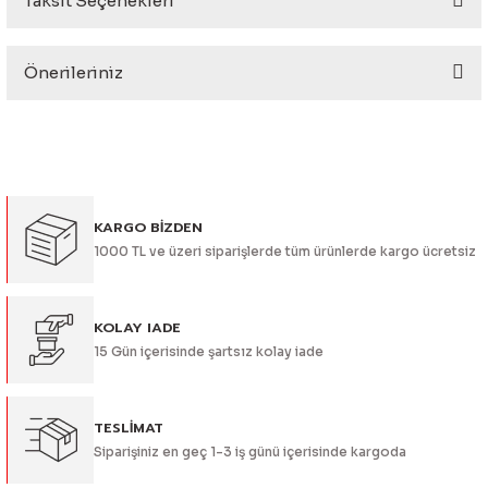
Taksit Seçenekleri
Bu ürüne ilk yorumu siz yapın!
eri
Önerileriniz
Yorum Yaz
Bu ürünün fiyat bilgisi, resim, ürün açıklamalarında ve diğer
konularda yetersiz gördüğünüz noktaları öneri formunu
kullanarak tarafımıza iletebilirsiniz.
Görüş ve önerileriniz için teşekkür ederiz.
i
KARGO BİZDEN
Ürün resmi kalitesiz, bozuk veya görüntülenemiyor.
1000 TL ve üzeri siparişlerde tüm ürünlerde kargo ücretsiz
Ürün açıklamasında eksik bilgiler bulunuyor.
Ürün bilgilerinde hatalar bulunuyor.
Ürün fiyatı diğer sitelerden daha pahalı.
KOLAY IADE
15 Gün içerisinde şartsız kolay iade
Bu ürüne benzer farklı alternatifler olmalı.
TESLİMAT
Siparişiniz en geç 1-3 iş günü içerisinde kargoda