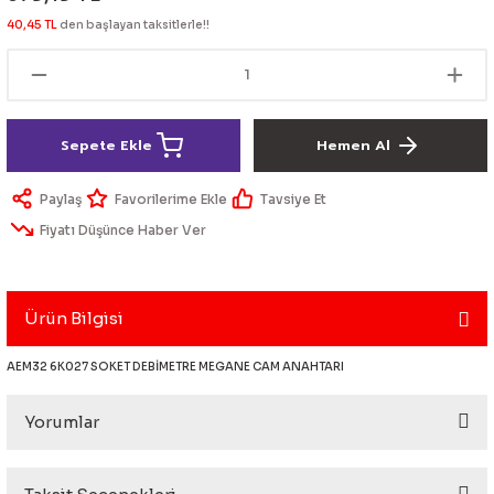
lik Ürünleri
Üniversal Paspas
Ön lip
Sis Lamba
Dönüştürücü
2021- FE1
GOLF 8
40,45 TL
den başlayan taksitlerle!!
Vites Topuzu - Körüğü
Spoyler üniversal
Kontak Setleri
 Uçları
Modül - Kumanda
Sepete Ekle
Hemen Al
Müşür
Paylaş
Tavsiye Et
Fiyatı Düşünce Haber Ver
Role
itleri
Soket
Ürün Bilgisi
AEM32 6K027 SOKET DEBİMETRE MEGANE CAM ANAHTARI
ri
Yorumlar
aleti