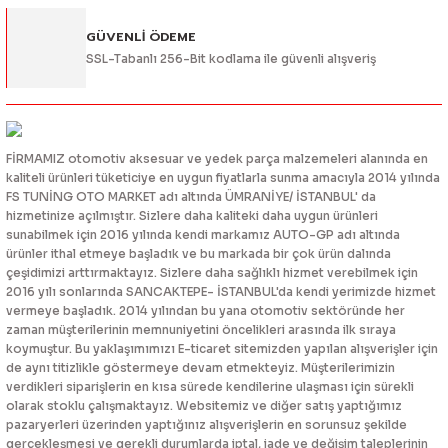
Gönder
GÜVENLİ ÖDEME
SSL-Tabanlı 256-Bit kodlama ile güvenli alışveriş
FİRMAMIZ otomotiv aksesuar ve yedek parça malzemeleri alanında en
kaliteli ürünleri tüketiciye en uygun fiyatlarla sunma amacıyla 2014 yılında
FS TUNİNG OTO MARKET adı altında ÜMRANİYE/ İSTANBUL' da
hizmetinize açılmıştır. Sizlere daha kaliteki daha uygun ürünleri
sunabilmek için 2016 yılında kendi markamız AUTO-GP adı altında
ürünler ithal etmeye başladık ve bu markada bir çok ürün dalında
çeşidimizi arttırmaktayız. Sizlere daha sağlıklı hizmet verebilmek için
2016 yılı sonlarında SANCAKTEPE- İSTANBUL'da kendi yerimizde hizmet
vermeye başladık. 2014 yılından bu yana otomotiv sektöründe her
zaman müşterilerinin memnuniyetini öncelikleri arasında ilk sıraya
koymuştur. Bu yaklaşımımızı E-ticaret sitemizden yapılan alışverişler için
de aynı titizlikle göstermeye devam etmekteyiz. Müşterilerimizin
verdikleri siparişlerin en kısa sürede kendilerine ulaşması için sürekli
olarak stoklu çalışmaktayız. Websitemiz ve diğer satış yaptığımız
pazaryerleri üzerinden yaptığınız alışverişlerin en sorunsuz şekilde
gerçekleşmesi ve gerekli durumlarda iptal, iade ve değişim taleplerinin