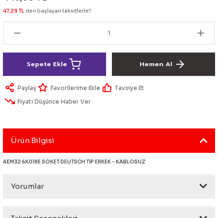
lik Ürünleri
Üniversal Paspas
Ön lip
Sis Lamba
Dönüştürücü
2021- FE1
GOLF 8
47,29 TL
den başlayan taksitlerle!!
Vites Topuzu - Körüğü
Spoyler üniversal
Kontak Setleri
 Uçları
Modül - Kumanda
Sepete Ekle
Hemen Al
Müşür
Paylaş
Tavsiye Et
Fiyatı Düşünce Haber Ver
Role
itleri
Soket
Ürün Bilgisi
AEM32 6K018E SOKET DEUTSCH TİP ERKEK - KABLOSUZ
ri
Yorumlar
aleti