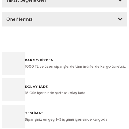
Taksit Seçenekleri
Bu ürüne ilk yorumu siz yapın!
eri
Önerileriniz
Yorum Yaz
Bu ürünün fiyat bilgisi, resim, ürün açıklamalarında ve diğer
konularda yetersiz gördüğünüz noktaları öneri formunu
kullanarak tarafımıza iletebilirsiniz.
Görüş ve önerileriniz için teşekkür ederiz.
i
KARGO BİZDEN
Ürün resmi kalitesiz, bozuk veya görüntülenemiyor.
1000 TL ve üzeri siparişlerde tüm ürünlerde kargo ücretsiz
Ürün açıklamasında eksik bilgiler bulunuyor.
Ürün bilgilerinde hatalar bulunuyor.
Ürün fiyatı diğer sitelerden daha pahalı.
KOLAY IADE
15 Gün içerisinde şartsız kolay iade
Bu ürüne benzer farklı alternatifler olmalı.
TESLİMAT
Siparişiniz en geç 1-3 iş günü içerisinde kargoda