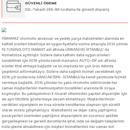
GÜVENLİ ÖDEME
SSL-Tabanlı 256-Bit kodlama ile güvenli alışveriş
FİRMAMIZ otomotiv aksesuar ve yedek parça malzemeleri alanında en
kaliteli ürünleri tüketiciye en uygun fiyatlarla sunma amacıyla 2014 yılında
FS TUNİNG OTO MARKET adı altında ÜMRANİYE/ İSTANBUL' da
hizmetinize açılmıştır. Sizlere daha kaliteki daha uygun ürünleri
sunabilmek için 2016 yılında kendi markamız AUTO-GP adı altında
ürünler ithal etmeye başladık ve bu markada bir çok ürün dalında
çeşidimizi arttırmaktayız. Sizlere daha sağlıklı hizmet verebilmek için
2016 yılı sonlarında SANCAKTEPE- İSTANBUL'da kendi yerimizde hizmet
vermeye başladık. 2014 yılından bu yana otomotiv sektöründe her
zaman müşterilerinin memnuniyetini öncelikleri arasında ilk sıraya
koymuştur. Bu yaklaşımımızı E-ticaret sitemizden yapılan alışverişler için
de aynı titizlikle göstermeye devam etmekteyiz. Müşterilerimizin
verdikleri siparişlerin en kısa sürede kendilerine ulaşması için sürekli
olarak stoklu çalışmaktayız. Websitemiz ve diğer satış yaptığımız
pazaryerleri üzerinden yaptığınız alışverişlerin en sorunsuz şekilde
gerçekleşmesi ve gerekli durumlarda iptal, iade ve değişim taleplerinin
hızla işleme alınabilmesi için müşteri hizmetlerimiz her zaman sizi