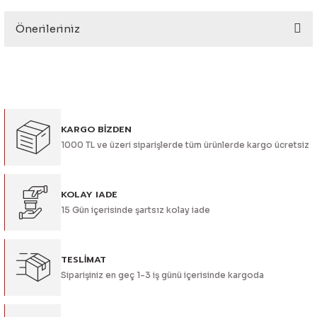
eri
Önerileriniz
Yorum Yaz
Bu ürünün fiyat bilgisi, resim, ürün açıklamalarında ve diğer
konularda yetersiz gördüğünüz noktaları öneri formunu
kullanarak tarafımıza iletebilirsiniz.
Görüş ve önerileriniz için teşekkür ederiz.
i
KARGO BİZDEN
Ürün resmi kalitesiz, bozuk veya görüntülenemiyor.
1000 TL ve üzeri siparişlerde tüm ürünlerde kargo ücretsiz
Ürün açıklamasında eksik bilgiler bulunuyor.
Ürün bilgilerinde hatalar bulunuyor.
Ürün fiyatı diğer sitelerden daha pahalı.
KOLAY IADE
15 Gün içerisinde şartsız kolay iade
Bu ürüne benzer farklı alternatifler olmalı.
TESLİMAT
Siparişiniz en geç 1-3 iş günü içerisinde kargoda
Gönder