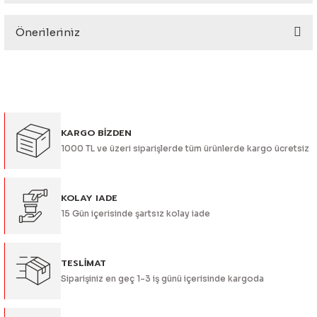
eri
Önerileriniz
Yorum Yaz
Bu ürünün fiyat bilgisi, resim, ürün açıklamalarında ve diğer
konularda yetersiz gördüğünüz noktaları öneri formunu
kullanarak tarafımıza iletebilirsiniz.
Görüş ve önerileriniz için teşekkür ederiz.
i
KARGO BİZDEN
Ürün resmi kalitesiz, bozuk veya görüntülenemiyor.
1000 TL ve üzeri siparişlerde tüm ürünlerde kargo ücretsiz
Ürün açıklamasında eksik bilgiler bulunuyor.
Ürün bilgilerinde hatalar bulunuyor.
Ürün fiyatı diğer sitelerden daha pahalı.
KOLAY IADE
15 Gün içerisinde şartsız kolay iade
Bu ürüne benzer farklı alternatifler olmalı.
TESLİMAT
Siparişiniz en geç 1-3 iş günü içerisinde kargoda
Gönder