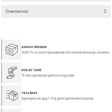
eri
Önerileriniz
Yorum Yaz
Bu ürünün fiyat bilgisi, resim, ürün açıklamalarında ve diğer
konularda yetersiz gördüğünüz noktaları öneri formunu
kullanarak tarafımıza iletebilirsiniz.
Görüş ve önerileriniz için teşekkür ederiz.
i
KARGO BİZDEN
Ürün resmi kalitesiz, bozuk veya görüntülenemiyor.
1000 TL ve üzeri siparişlerde tüm ürünlerde kargo ücretsiz
Ürün açıklamasında eksik bilgiler bulunuyor.
Ürün bilgilerinde hatalar bulunuyor.
Ürün fiyatı diğer sitelerden daha pahalı.
KOLAY IADE
15 Gün içerisinde şartsız kolay iade
Bu ürüne benzer farklı alternatifler olmalı.
TESLİMAT
Siparişiniz en geç 1-3 iş günü içerisinde kargoda
Gönder