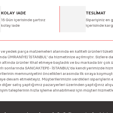
KOLAY IADE
TESLİMAT
15 Gün içerisinde şartsız
Siparişiniz en 
kolay iade
içerisinde kar
 yedek parça malzemeleri alanında en kaliteli ürünleri tüketi
a ÜMRANİYE/ İSTANBUL' da hizmetinize açılmıştır. Sizlere daha
tında ürünler ithal etmeye başladık ve bu markada bir çok ürü
yılı sonlarında SANCAKTEPE- İSTANBUL'da kendi yerimizde hiz
erinin memnuniyetini öncelikleri arasında ilk sıraya koymuştur
meye devam etmekteyiz. Müşterilerimizin verdikleri siparişlerin 
diğer satış yaptığımız pazaryerleri üzerinden yaptığınız alışv
işim taleplerinin hızla işleme alınabilmesi için müşteri hizme