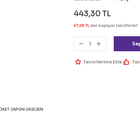
443,30 TL
47,29 TL
den başlayan taksitlerle!!
Se
Tav
OKET JAPON OKSİJEN
 bilgisi, resim, ürün açıklamalarında ve diğer konularda yetersiz g
Bu ürüne ilk yorumu siz 