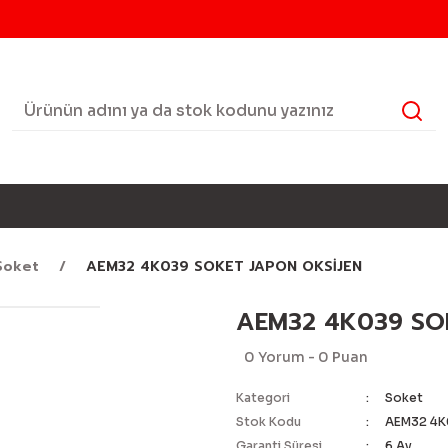
Soket
AEM32 4K039 SOKET JAPON OKSİJEN
AEM32 4K039 SO
0 Yorum - 0 Puan
Kategori
Soket
Stok Kodu
AEM32 4K
Garanti Süresi
6 Ay