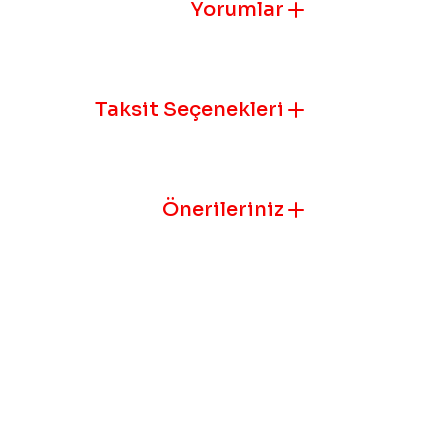
Görüş ve öneril
Yorumlar
Ürün resmi k
Ürün açıklam
Taksit Seçenekleri
Ürün bilgile
Ürün fiyatı 
Bu ürüne benz
Önerileriniz