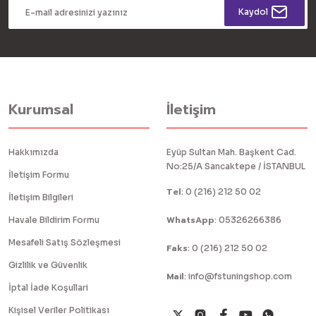
Kaydol
Kurumsal
İletişim
Hakkımızda
Eyüp Sultan Mah. Başkent Cad.
No:25/A Sancaktepe / İSTANBUL
İletişim Formu
Tel
:
0 (216) 212 50 02
İletişim Bilgileri
WhatsApp
Havale Bildirim Formu
:
05326266386
Mesafeli Satış Sözleşmesi
Faks
:
0 (216) 212 50 02
Gizlilik ve Güvenlik
Mail
:
info@fstuningshop.com
İptal İade Koşullari
Kişisel Veriler Politikası