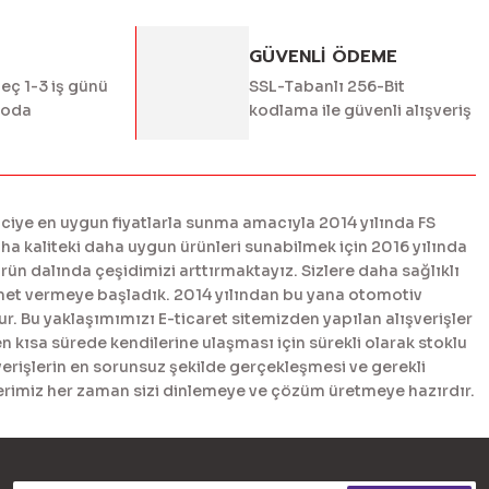
GÜVENLİ ÖDEME
geç 1-3 iş günü
SSL-Tabanlı 256-Bit
goda
kodlama ile güvenli alışveriş
ciye en uygun fiyatlarla sunma amacıyla 2014 yılında FS
 kaliteki daha uygun ürünleri sunabilmek için 2016 yılında
n dalında çeşidimizi arttırmaktayız. Sizlere daha sağlıklı
met vermeye başladık. 2014 yılından bu yana otomotiv
. Bu yaklaşımımızı E-ticaret sitemizden yapılan alışverişler
en kısa sürede kendilerine ulaşması için sürekli olarak stoklu
erişlerin en sorunsuz şekilde gerçekleşmesi ve gerekli
tlerimiz her zaman sizi dinlemeye ve çözüm üretmeye hazırdır.