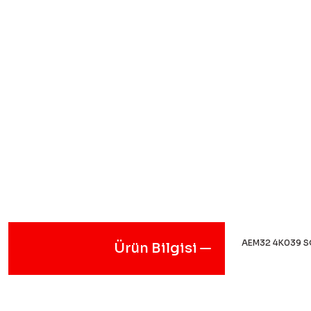
AEM32 4K039 S
Ürün Bilgisi
Bu ürünün fiyat
iletebilirsiniz.