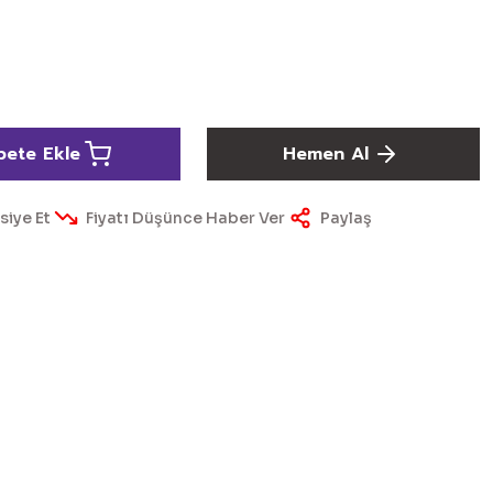
pete Ekle
Hemen Al
siye Et
Fiyatı Düşünce Haber Ver
Paylaş
ördüğünüz noktaları öneri formunu kullanarak tarafımıza
yapın!