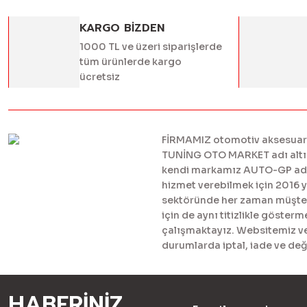
KARGO BİZDEN
1000 TL ve üzeri siparişlerde
tüm ürünlerde kargo
ücretsiz
FİRMAMIZ otomotiv aksesuar ve
TUNİNG OTO MARKET adı altınd
kendi markamız AUTO-GP adı al
hizmet verebilmek için 2016 
sektöründe her zaman müşteril
için de aynı titizlikle göster
çalışmaktayız. Websitemiz ve 
durumlarda iptal, iade ve değ
HABERİNİZ