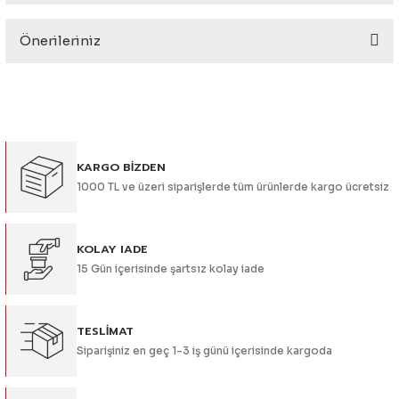
eri
Önerileriniz
Yorum Yaz
Bu ürünün fiyat bilgisi, resim, ürün açıklamalarında ve diğer
konularda yetersiz gördüğünüz noktaları öneri formunu
kullanarak tarafımıza iletebilirsiniz.
Görüş ve önerileriniz için teşekkür ederiz.
i
KARGO BİZDEN
Ürün resmi kalitesiz, bozuk veya görüntülenemiyor.
1000 TL ve üzeri siparişlerde tüm ürünlerde kargo ücretsiz
Ürün açıklamasında eksik bilgiler bulunuyor.
Ürün bilgilerinde hatalar bulunuyor.
Ürün fiyatı diğer sitelerden daha pahalı.
KOLAY IADE
15 Gün içerisinde şartsız kolay iade
Bu ürüne benzer farklı alternatifler olmalı.
TESLİMAT
Siparişiniz en geç 1-3 iş günü içerisinde kargoda
Gönder