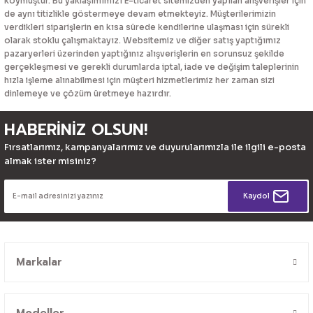
koymuştur. Bu yaklaşımımızı E-ticaret sitemizden yapılan alışverişler için
de aynı titizlikle göstermeye devam etmekteyiz. Müşterilerimizin
verdikleri siparişlerin en kısa sürede kendilerine ulaşması için sürekli
olarak stoklu çalışmaktayız. Websitemiz ve diğer satış yaptığımız
pazaryerleri üzerinden yaptığınız alışverişlerin en sorunsuz şekilde
gerçekleşmesi ve gerekli durumlarda iptal, iade ve değişim taleplerinin
hızla işleme alınabilmesi için müşteri hizmetlerimiz her zaman sizi
dinlemeye ve çözüm üretmeye hazırdır.
HABERİNİZ OLSUN!
Fırsatlarımız, kampanyalarımız ve duyurularımızla ile ilgili e-posta
almak ister misiniz?
Kaydol
Markalar
Modeller