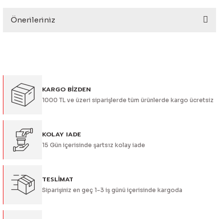
eri
Önerileriniz
Yorum Yaz
Bu ürünün fiyat bilgisi, resim, ürün açıklamalarında ve diğer
konularda yetersiz gördüğünüz noktaları öneri formunu
kullanarak tarafımıza iletebilirsiniz.
Görüş ve önerileriniz için teşekkür ederiz.
i
KARGO BİZDEN
Ürün resmi kalitesiz, bozuk veya görüntülenemiyor.
1000 TL ve üzeri siparişlerde tüm ürünlerde kargo ücretsiz
Ürün açıklamasında eksik bilgiler bulunuyor.
Ürün bilgilerinde hatalar bulunuyor.
Ürün fiyatı diğer sitelerden daha pahalı.
KOLAY IADE
15 Gün içerisinde şartsız kolay iade
Bu ürüne benzer farklı alternatifler olmalı.
TESLİMAT
Siparişiniz en geç 1-3 iş günü içerisinde kargoda
Gönder