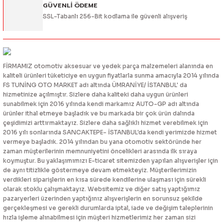
GÜVENLİ ÖDEME
SSL-Tabanlı 256-Bit kodlama ile güvenli alışveriş
FİRMAMIZ otomotiv aksesuar ve yedek parça malzemeleri alanında en
kaliteli ürünleri tüketiciye en uygun fiyatlarla sunma amacıyla 2014 yılında
FS TUNİNG OTO MARKET adı altında ÜMRANİYE/ İSTANBUL' da
hizmetinize açılmıştır. Sizlere daha kaliteki daha uygun ürünleri
sunabilmek için 2016 yılında kendi markamız AUTO-GP adı altında
ürünler ithal etmeye başladık ve bu markada bir çok ürün dalında
çeşidimizi arttırmaktayız. Sizlere daha sağlıklı hizmet verebilmek için
2016 yılı sonlarında SANCAKTEPE- İSTANBUL'da kendi yerimizde hizmet
vermeye başladık. 2014 yılından bu yana otomotiv sektöründe her
zaman müşterilerinin memnuniyetini öncelikleri arasında ilk sıraya
koymuştur. Bu yaklaşımımızı E-ticaret sitemizden yapılan alışverişler için
de aynı titizlikle göstermeye devam etmekteyiz. Müşterilerimizin
verdikleri siparişlerin en kısa sürede kendilerine ulaşması için sürekli
olarak stoklu çalışmaktayız. Websitemiz ve diğer satış yaptığımız
pazaryerleri üzerinden yaptığınız alışverişlerin en sorunsuz şekilde
gerçekleşmesi ve gerekli durumlarda iptal, iade ve değişim taleplerinin
hızla işleme alınabilmesi için müşteri hizmetlerimiz her zaman sizi