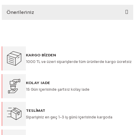
eri
Önerileriniz
Yorum Yaz
Bu ürünün fiyat bilgisi, resim, ürün açıklamalarında ve diğer
konularda yetersiz gördüğünüz noktaları öneri formunu
kullanarak tarafımıza iletebilirsiniz.
Görüş ve önerileriniz için teşekkür ederiz.
i
KARGO BİZDEN
Ürün resmi kalitesiz, bozuk veya görüntülenemiyor.
1000 TL ve üzeri siparişlerde tüm ürünlerde kargo ücretsiz
Ürün açıklamasında eksik bilgiler bulunuyor.
Ürün bilgilerinde hatalar bulunuyor.
Ürün fiyatı diğer sitelerden daha pahalı.
KOLAY IADE
15 Gün içerisinde şartsız kolay iade
Bu ürüne benzer farklı alternatifler olmalı.
TESLİMAT
Siparişiniz en geç 1-3 iş günü içerisinde kargoda
Gönder