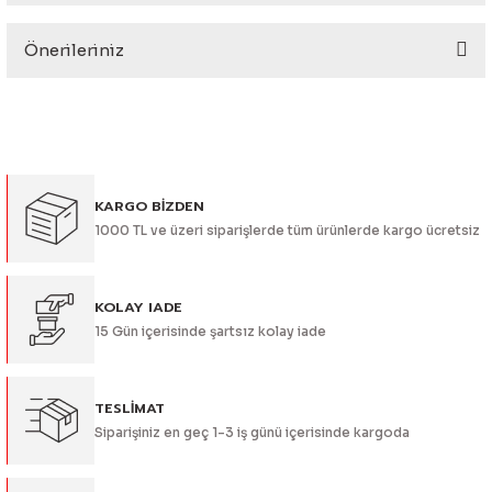
eri
Önerileriniz
Yorum Yaz
Bu ürünün fiyat bilgisi, resim, ürün açıklamalarında ve diğer
konularda yetersiz gördüğünüz noktaları öneri formunu
kullanarak tarafımıza iletebilirsiniz.
Görüş ve önerileriniz için teşekkür ederiz.
i
KARGO BİZDEN
Ürün resmi kalitesiz, bozuk veya görüntülenemiyor.
1000 TL ve üzeri siparişlerde tüm ürünlerde kargo ücretsiz
Ürün açıklamasında eksik bilgiler bulunuyor.
Ürün bilgilerinde hatalar bulunuyor.
Ürün fiyatı diğer sitelerden daha pahalı.
KOLAY IADE
15 Gün içerisinde şartsız kolay iade
Bu ürüne benzer farklı alternatifler olmalı.
TESLİMAT
Siparişiniz en geç 1-3 iş günü içerisinde kargoda
Gönder