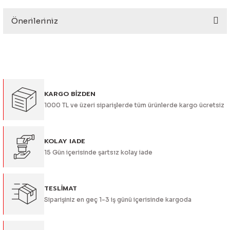
eri
Önerileriniz
Yorum Yaz
Bu ürünün fiyat bilgisi, resim, ürün açıklamalarında ve diğer
konularda yetersiz gördüğünüz noktaları öneri formunu
kullanarak tarafımıza iletebilirsiniz.
Görüş ve önerileriniz için teşekkür ederiz.
i
KARGO BİZDEN
Ürün resmi kalitesiz, bozuk veya görüntülenemiyor.
1000 TL ve üzeri siparişlerde tüm ürünlerde kargo ücretsiz
Ürün açıklamasında eksik bilgiler bulunuyor.
Ürün bilgilerinde hatalar bulunuyor.
Ürün fiyatı diğer sitelerden daha pahalı.
KOLAY IADE
15 Gün içerisinde şartsız kolay iade
Bu ürüne benzer farklı alternatifler olmalı.
TESLİMAT
Siparişiniz en geç 1-3 iş günü içerisinde kargoda
Gönder