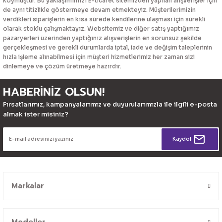
koymuştur. Bu yaklaşımımızı E-ticaret sitemizden yapılan alışverişler için
de aynı titizlikle göstermeye devam etmekteyiz. Müşterilerimizin
verdikleri siparişlerin en kısa sürede kendilerine ulaşması için sürekli
olarak stoklu çalışmaktayız. Websitemiz ve diğer satış yaptığımız
pazaryerleri üzerinden yaptığınız alışverişlerin en sorunsuz şekilde
gerçekleşmesi ve gerekli durumlarda iptal, iade ve değişim taleplerinin
hızla işleme alınabilmesi için müşteri hizmetlerimiz her zaman sizi
dinlemeye ve çözüm üretmeye hazırdır.
HABERİNİZ OLSUN!
Fırsatlarımız, kampanyalarımız ve duyurularımızla ile ilgili e-posta
almak ister misiniz?
Kaydol
Markalar
Modeller