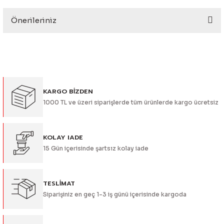
eri
Önerileriniz
Yorum Yaz
Bu ürünün fiyat bilgisi, resim, ürün açıklamalarında ve diğer
konularda yetersiz gördüğünüz noktaları öneri formunu
kullanarak tarafımıza iletebilirsiniz.
Görüş ve önerileriniz için teşekkür ederiz.
i
KARGO BİZDEN
Ürün resmi kalitesiz, bozuk veya görüntülenemiyor.
1000 TL ve üzeri siparişlerde tüm ürünlerde kargo ücretsiz
Ürün açıklamasında eksik bilgiler bulunuyor.
Ürün bilgilerinde hatalar bulunuyor.
Ürün fiyatı diğer sitelerden daha pahalı.
KOLAY IADE
15 Gün içerisinde şartsız kolay iade
Bu ürüne benzer farklı alternatifler olmalı.
TESLİMAT
Siparişiniz en geç 1-3 iş günü içerisinde kargoda
Gönder