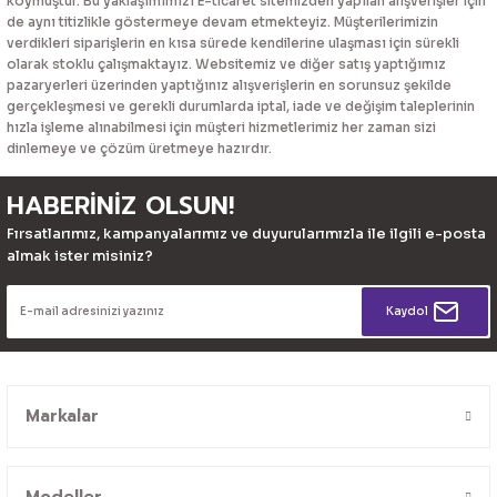
koymuştur. Bu yaklaşımımızı E-ticaret sitemizden yapılan alışverişler için
de aynı titizlikle göstermeye devam etmekteyiz. Müşterilerimizin
verdikleri siparişlerin en kısa sürede kendilerine ulaşması için sürekli
olarak stoklu çalışmaktayız. Websitemiz ve diğer satış yaptığımız
pazaryerleri üzerinden yaptığınız alışverişlerin en sorunsuz şekilde
gerçekleşmesi ve gerekli durumlarda iptal, iade ve değişim taleplerinin
hızla işleme alınabilmesi için müşteri hizmetlerimiz her zaman sizi
dinlemeye ve çözüm üretmeye hazırdır.
HABERİNİZ OLSUN!
Fırsatlarımız, kampanyalarımız ve duyurularımızla ile ilgili e-posta
almak ister misiniz?
Kaydol
Markalar
Modeller