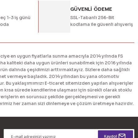
GÜVENLİ ÖDEME
geç 1-3 iş günü
SSL-Tabanlı 256-Bit
goda
kodlama ile güvenli alışveriş
ciye en uygun fiyatlarla sunma amacıyla 2014 yılında FS
 kaliteki daha uygun ürünleri sunabilmek için 2016 yılında
n dalında çeşidimizi arttırmaktayız. Sizlere daha sağlıklı
met vermeye başladık. 2014 yılından bu yana otomotiv
. Bu yaklaşımımızı E-ticaret sitemizden yapılan alışverişler
en kısa sürede kendilerine ulaşması için sürekli olarak stoklu
erişlerin en sorunsuz şekilde gerçekleşmesi ve gerekli
tlerimiz her zaman sizi dinlemeye ve çözüm üretmeye hazırdır.
Kaydol