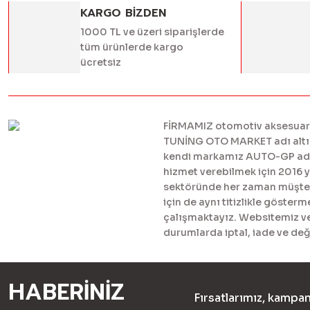
KARGO BİZDEN
1000 TL ve üzeri siparişlerde
tüm ürünlerde kargo
ücretsiz
FİRMAMIZ otomotiv aksesuar ve
TUNİNG OTO MARKET adı altınd
kendi markamız AUTO-GP adı al
hizmet verebilmek için 2016 
sektöründe her zaman müşteril
için de aynı titizlikle göster
çalışmaktayız. Websitemiz ve 
durumlarda iptal, iade ve değ
HABERİNİZ
Fırsatlarımız, kampan