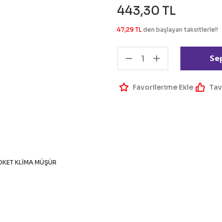
443,30 TL
47,29 TL
den başlayan taksitlerle!!
Se
Tav
OKET KLİMA MÜŞÜR
 bilgisi, resim, ürün açıklamalarında ve diğer konularda yetersiz g
Bu ürüne ilk yorumu siz 
eriniz için teşekkür ederiz.