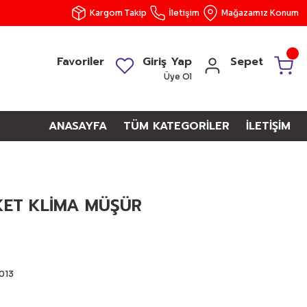
Kargom Takip
İletişim
Mağazamız Konum
Favoriler
Giriş Yap
Sepet
Üye Ol
ANASAYFA
TÜM KATEGORİLER
İLETİŞİM
KET KLİMA MÜŞÜR
013