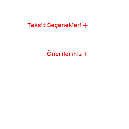
Ürün resmi k
Ürün açıklam
Taksit Seçenekleri
Ürün bilgile
Ürün fiyatı 
Bu ürüne benz
Önerileriniz