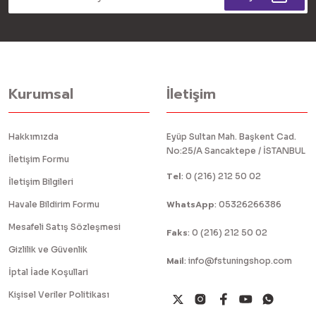
Kurumsal
İletişim
Hakkımızda
Eyüp Sultan Mah. Başkent Cad.
No:25/A Sancaktepe / İSTANBUL
İletişim Formu
Tel
:
0 (216) 212 50 02
İletişim Bilgileri
WhatsApp
Havale Bildirim Formu
:
05326266386
Mesafeli Satış Sözleşmesi
Faks
:
0 (216) 212 50 02
Gizlilik ve Güvenlik
Mail
:
info@fstuningshop.com
İptal İade Koşullari
Kişisel Veriler Politikası