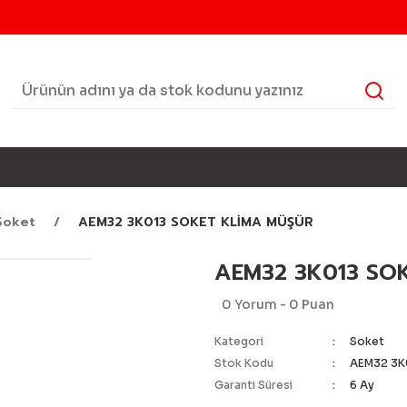
Soket
AEM32 3K013 SOKET KLİMA MÜŞÜR
AEM32 3K013 SO
0 Yorum - 0 Puan
Kategori
Soket
Stok Kodu
AEM32 3K
Garanti Süresi
6 Ay