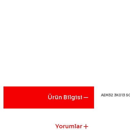
AEM32 3K013 S
Ürün Bilgisi
Bu ürünün fiyat
iletebilirsiniz.
Görüş ve öneril
Yorumlar