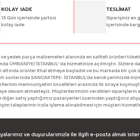
KOLAY IADE
TESLİMAT
15 Gün içerisinde şartsız
Siparişiniz en 
kolay iade
içerisinde kar
 yedek parça malzemeleri alanında en kaliteli ürünleri tüketi
a ÜMRANİYE/ İSTANBUL' da hizmetinize açılmıştır. Sizlere daha
tında ürünler ithal etmeye başladık ve bu markada bir çok ürü
yılı sonlarında SANCAKTEPE- İSTANBUL'da kendi yerimizde hiz
erinin memnuniyetini öncelikleri arasında ilk sıraya koymuştur
meye devam etmekteyiz. Müşterilerimizin verdikleri siparişlerin 
diğer satış yaptığımız pazaryerleri üzerinden yaptığınız alışv
işim taleplerinin hızla işleme alınabilmesi için müşteri hizme
yalarımız ve duyurularımızla ile ilgili e-posta almak ister