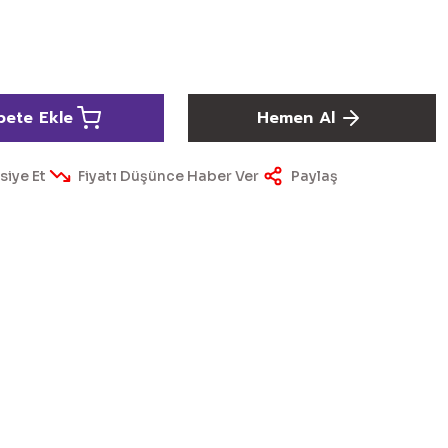
pete Ekle
Hemen Al
siye Et
Fiyatı Düşünce Haber Ver
Paylaş
ördüğünüz noktaları öneri formunu kullanarak tarafımıza
yapın!