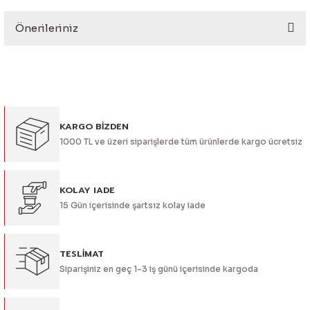
eri
Önerileriniz
Yorum Yaz
Bu ürünün fiyat bilgisi, resim, ürün açıklamalarında ve diğer
konularda yetersiz gördüğünüz noktaları öneri formunu
kullanarak tarafımıza iletebilirsiniz.
Görüş ve önerileriniz için teşekkür ederiz.
i
KARGO BİZDEN
Ürün resmi kalitesiz, bozuk veya görüntülenemiyor.
1000 TL ve üzeri siparişlerde tüm ürünlerde kargo ücretsiz
Ürün açıklamasında eksik bilgiler bulunuyor.
Ürün bilgilerinde hatalar bulunuyor.
Ürün fiyatı diğer sitelerden daha pahalı.
KOLAY IADE
15 Gün içerisinde şartsız kolay iade
Bu ürüne benzer farklı alternatifler olmalı.
TESLİMAT
Siparişiniz en geç 1-3 iş günü içerisinde kargoda
Gönder