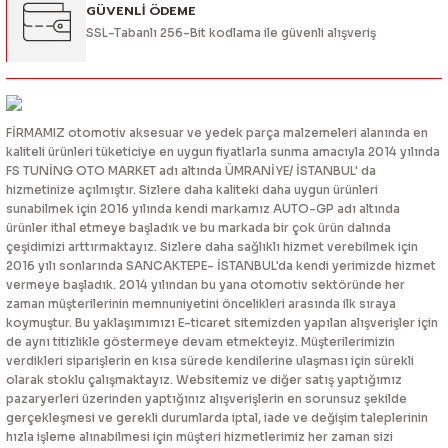
GÜVENLİ ÖDEME
SSL-Tabanlı 256-Bit kodlama ile güvenli alışveriş
FİRMAMIZ otomotiv aksesuar ve yedek parça malzemeleri alanında en
kaliteli ürünleri tüketiciye en uygun fiyatlarla sunma amacıyla 2014 yılında
FS TUNİNG OTO MARKET adı altında ÜMRANİYE/ İSTANBUL' da
hizmetinize açılmıştır. Sizlere daha kaliteki daha uygun ürünleri
sunabilmek için 2016 yılında kendi markamız AUTO-GP adı altında
ürünler ithal etmeye başladık ve bu markada bir çok ürün dalında
çeşidimizi arttırmaktayız. Sizlere daha sağlıklı hizmet verebilmek için
2016 yılı sonlarında SANCAKTEPE- İSTANBUL'da kendi yerimizde hizmet
vermeye başladık. 2014 yılından bu yana otomotiv sektöründe her
zaman müşterilerinin memnuniyetini öncelikleri arasında ilk sıraya
koymuştur. Bu yaklaşımımızı E-ticaret sitemizden yapılan alışverişler için
de aynı titizlikle göstermeye devam etmekteyiz. Müşterilerimizin
verdikleri siparişlerin en kısa sürede kendilerine ulaşması için sürekli
olarak stoklu çalışmaktayız. Websitemiz ve diğer satış yaptığımız
pazaryerleri üzerinden yaptığınız alışverişlerin en sorunsuz şekilde
gerçekleşmesi ve gerekli durumlarda iptal, iade ve değişim taleplerinin
hızla işleme alınabilmesi için müşteri hizmetlerimiz her zaman sizi