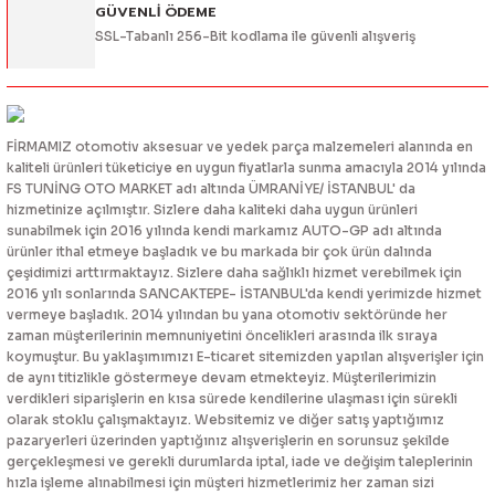
GÜVENLİ ÖDEME
SSL-Tabanlı 256-Bit kodlama ile güvenli alışveriş
FİRMAMIZ otomotiv aksesuar ve yedek parça malzemeleri alanında en
kaliteli ürünleri tüketiciye en uygun fiyatlarla sunma amacıyla 2014 yılında
FS TUNİNG OTO MARKET adı altında ÜMRANİYE/ İSTANBUL' da
hizmetinize açılmıştır. Sizlere daha kaliteki daha uygun ürünleri
sunabilmek için 2016 yılında kendi markamız AUTO-GP adı altında
ürünler ithal etmeye başladık ve bu markada bir çok ürün dalında
çeşidimizi arttırmaktayız. Sizlere daha sağlıklı hizmet verebilmek için
2016 yılı sonlarında SANCAKTEPE- İSTANBUL'da kendi yerimizde hizmet
vermeye başladık. 2014 yılından bu yana otomotiv sektöründe her
zaman müşterilerinin memnuniyetini öncelikleri arasında ilk sıraya
koymuştur. Bu yaklaşımımızı E-ticaret sitemizden yapılan alışverişler için
de aynı titizlikle göstermeye devam etmekteyiz. Müşterilerimizin
verdikleri siparişlerin en kısa sürede kendilerine ulaşması için sürekli
olarak stoklu çalışmaktayız. Websitemiz ve diğer satış yaptığımız
pazaryerleri üzerinden yaptığınız alışverişlerin en sorunsuz şekilde
gerçekleşmesi ve gerekli durumlarda iptal, iade ve değişim taleplerinin
hızla işleme alınabilmesi için müşteri hizmetlerimiz her zaman sizi