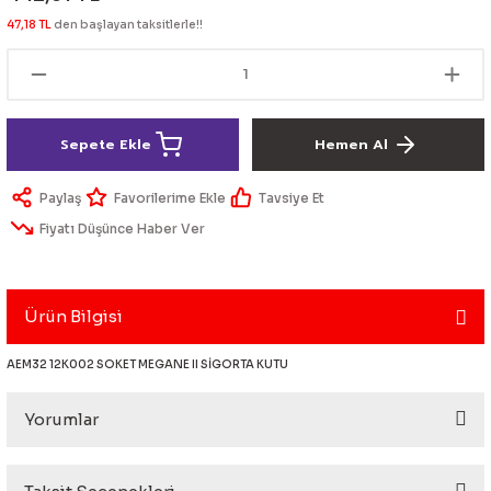
lik Ürünleri
Üniversal Paspas
Ön lip
Sis Lamba
Dönüştürücü
2021- FE1
GOLF 8
47,18 TL
den başlayan taksitlerle!!
Vites Topuzu - Körüğü
Spoyler üniversal
Kontak Setleri
 Uçları
Modül - Kumanda
Sepete Ekle
Hemen Al
Müşür
Paylaş
Tavsiye Et
Fiyatı Düşünce Haber Ver
Role
itleri
Soket
Ürün Bilgisi
AEM32 12K002 SOKET MEGANE II SİGORTA KUTU
ri
Yorumlar
aleti