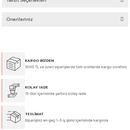
Taksit Seçenekleri
Bu ürüne ilk yorumu siz yapın!
eri
Önerileriniz
Yorum Yaz
Bu ürünün fiyat bilgisi, resim, ürün açıklamalarında ve diğer
konularda yetersiz gördüğünüz noktaları öneri formunu
kullanarak tarafımıza iletebilirsiniz.
Görüş ve önerileriniz için teşekkür ederiz.
i
KARGO BİZDEN
Ürün resmi kalitesiz, bozuk veya görüntülenemiyor.
1000 TL ve üzeri siparişlerde tüm ürünlerde kargo ücretsiz
Ürün açıklamasında eksik bilgiler bulunuyor.
Ürün bilgilerinde hatalar bulunuyor.
Ürün fiyatı diğer sitelerden daha pahalı.
KOLAY IADE
15 Gün içerisinde şartsız kolay iade
Bu ürüne benzer farklı alternatifler olmalı.
TESLİMAT
Siparişiniz en geç 1-3 iş günü içerisinde kargoda