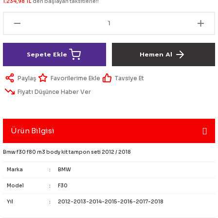
1.234,98 TL
den başlayan taksitlerle!!
lik Ürünleri
Üniversal Paspas
Ön lip
Sis Lamba
Dönüştürücü
2021- FE1
GOLF 8
Vites Topuzu - Körüğü
Spoyler üniversal
Kontak Setleri
Sepete Ekle
Hemen Al
 Uçları
Modül - Kumanda
Paylaş
Tavsiye Et
Müşür
Fiyatı Düşünce Haber Ver
Role
Ürün Bilgisi
itleri
Soket
Bmw f30 f80 m3 body kit tampon seti 2012 / 2018
Marka
:
BMW
ri
Model
:
F30
Yıl
:
2012-2013-2014-2015-2016-2017-2018
aleti