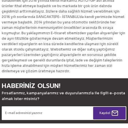
sunabilmek için 2016 yılında kendi markamız AUTO-GP adı altında
ürünler ithal etmeye başladık ve bu markada bir çok ürün dalında
çeşidimizi arttırmaktayız. Sizlere daha sağlıklı hizmet verebilmek için
2016 yılı sonlarında SANCAKTEPE- İSTANBUL'da kendi yerimizde hizmet
vermeye başladık. 2014 yılından bu yana otomotiv sektöründe her
zaman müşterilerinin memnuniyetini öncelikleri arasında ilk sıraya
koymuştur. Bu yaklaşımımızı E-ticaret sitemizden yapılan alışverişler için
de aynı titizlikle göstermeye devam etmekteyiz. Müşterilerimizin
verdikleri siparişlerin en kısa sürede kendilerine ulaşması için sürekli
olarak stoklu çalışmaktayız. Websitemiz ve diğer satış yaptığımız
pazaryerleri üzerinden yaptığınız alışverişlerin en sorunsuz şekilde
gerçekleşmesi ve gerekli durumlarda iptal, iade ve değişim taleplerinin
hızla işleme alınabilmesi için müşteri hizmetlerimiz her zaman sizi
dinlemeye ve çözüm üretmeye hazırdır.
HABERİNİZ OLSUN!
Fırsatlarımız, kampanyalarımız ve duyurularımızla ile ilgili e-posta
almak ister misiniz?
Kaydol