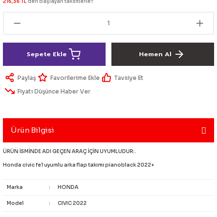
216,36 TL
den başlayan taksitlerle!!
lik Ürünleri
Üniversal Paspas
Ön lip
Sis Lamba
Dönüştürücü
2021- FE1
GOLF 8
Vites Topuzu - Körüğü
Spoyler üniversal
Kontak Setleri
Sepete Ekle
Hemen Al
 Uçları
Modül - Kumanda
Paylaş
Tavsiye Et
Müşür
Fiyatı Düşünce Haber Ver
Role
Ürün Bilgisi
itleri
Soket
ÜRÜN İSMİNDE ADI GEÇEN ARAÇ İÇİN UYUMLUDUR:.
Honda civic fe1 uyumlu arka flap takımı pianoblack 2022+
ri
Marka
:
HONDA
aleti
Model
:
CIVIC 2022