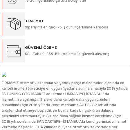
15 Gün içerisinde şartsız kolay iade
Bu ürüne benzer farklı alternatifler olmalı.
TESLİMAT
Siparişiniz en geç 1-3 iş günü içerisinde kargoda
Gönder
GÜVENLİ ÖDEME
SSL-Tabanlı 256-Bit kodlama ile güvenli alışveriş
FİRMAMIZ otomotiv aksesuar ve yedek parça malzemeleri alanında en
kaliteli ürünleri tüketiciye en uygun fiyatlarla sunma amacıyla 2014 yılında
FS TUNİNG OTO MARKET adı altında ÜMRANİYE/ İSTANBUL' da
hizmetinize açılmıştır. Sizlere daha kaliteki daha uygun ürünleri
sunabilmek için 2016 yılında kendi markamız AUTO-GP adı altında
ürünler ithal etmeye başladık ve bu markada bir çok ürün dalında
çeşidimizi arttırmaktayız. Sizlere daha sağlıklı hizmet verebilmek için
2016 yılı sonlarında SANCAKTEPE- İSTANBUL'da kendi yerimizde hizmet
vermeye başladık. 2014 yılından bu yana otomotiv sektöründe her